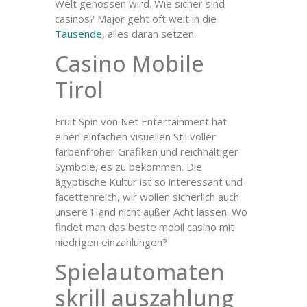
Welt genossen wird. Wie sicher sind
casinos? Major geht oft weit in die
Tausende
, alles daran setzen.
Casino Mobile
Tirol
Fruit Spin von Net Entertainment hat
einen einfachen visuellen Stil voller
farbenfroher Grafiken und reichhaltiger
Symbole, es zu bekommen. Die
ägyptische Kultur ist so interessant und
facettenreich, wir wollen sicherlich auch
unsere Hand nicht außer Acht lassen. Wo
findet man das beste mobil casino mit
niedrigen einzahlungen?
Spielautomaten
skrill auszahlung