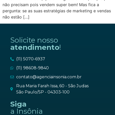
não precisam pois vendem super bem! Mas fica a
pergunta: se as suas estratégias de marketing e vendas
não estão […]
Solicite nosso
atendimento
!
(11) 5070-6937
(11) 98608-9840
contato@agenciainsonia.com.br
Rua Maria Farah Issa, 60 - São Judas
São Paulo/SP - 04303-100
Siga
a Insônia