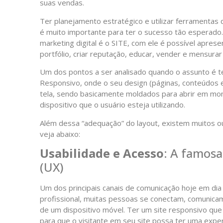
suas vendas.
Ter planejamento estratégico e utilizar ferramentas
é muito importante para ter o sucesso tão esperado
marketing digital é o SITE, com ele é possível aprese
portfólio, criar reputação, educar, vender e mensurar
Um dos pontos a ser analisado quando o assunto é te
Responsivo, onde o seu design (páginas, conteúdos e
tela, sendo basicamente moldados para abrir em monit
dispositivo que o usuário esteja utilizando.
Além dessa “adequação” do layout, existem muitos ou
veja abaixo:
Usabilidade e Acesso
: A famosa
(UX)
Um dos principais canais de comunicação hoje em dia é
profissional, muitas pessoas se conectam, comunica
de um dispositivo móvel. Ter um site responsivo que
para que o visitante em seu site possa ter uma experi