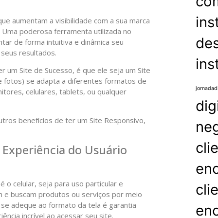
com
ins
 que aumentam a visibilidade com a sua marca
. Uma poderosa ferramenta utilizada no
des
ntar de forma intuitiva e dinâmica seu
 seus resultados.
ins
r um Site de Sucesso, é que ele seja um Site
 fotos) se adapta a diferentes formatos de
jornadadi
ores, celulares, tablets, ou qualquer
dig
tros benefícios de ter um Site Responsivo,
ne
cli
 Experiência do Usuário
en
 o celular, seja para uso particular e
cli
m e buscam produtos ou serviços por meio
 se adeque ao formato da tela é garantia
en
ência incrível ao acessar seu site.