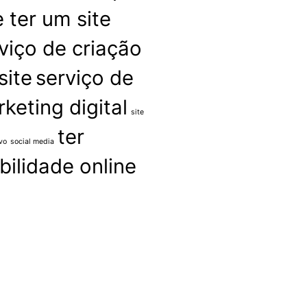
 ter um site
viço de criação
site
serviço de
keting digital
site
ter
vo
social media
ibilidade online