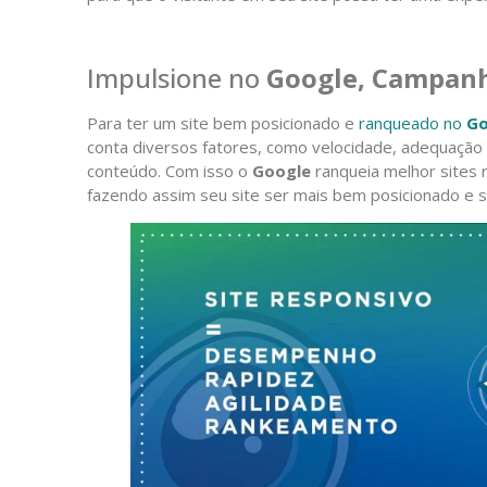
Impulsione no
Google, Campanh
Para ter um site bem posicionado e
ranqueado no
Go
conta diversos fatores, como velocidade, adequação 
conteúdo. Com isso o
Google
ranqueia melhor sites 
fazendo assim seu site ser mais bem posicionado e sa