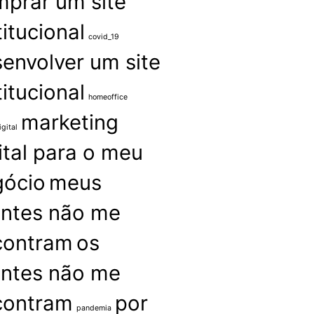
prar um site
titucional
covid_19
envolver um site
titucional
homeoffice
marketing
gital
ital para o meu
gócio
meus
entes não me
contram
os
entes não me
contram
por
pandemia