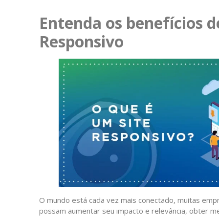
Entenda os benefícios d
Responsivo
O mundo está cada vez mais conectado, muitas empr
possam aumentar seu impacto e relevância, obter me