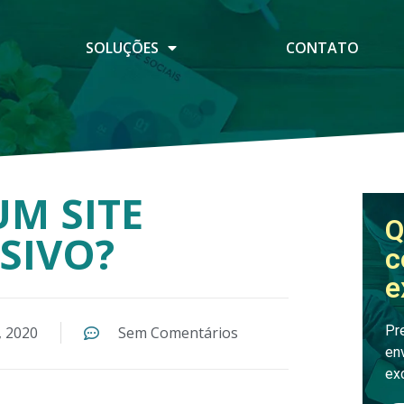
SOLUÇÕES
CONTATO
UM SITE
Q
SIVO?
c
e
Pr
, 2020
Sem Comentários
en
ex