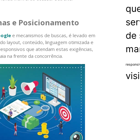
que
ser
as e Posicionamento
de 
ogle
e mecanismos de buscas, é levado em
do layout, conteúdo, linguagem otimizada e
mar
responsivos que atendam estas exigências,
ia na frente da concorrência.
responsi
vis