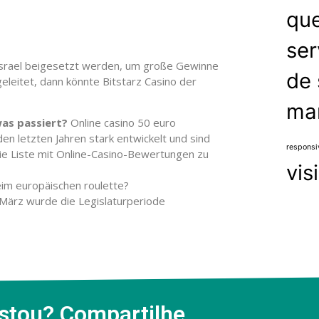
que
ser
 Israel beigesetzt werden, um große Gewinne
de 
geleitet, dann könnte Bitstarz Casino der
mar
was passiert?
Online casino 50 euro
den letzten Jahren stark entwickelt und sind
responsi
die Liste mit Online-Casino-Bewertungen zu
vis
beim europäischen roulette?
 März wurde die Legislaturperiode
stou? Compartilhe...