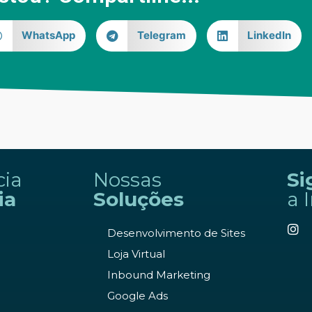
WhatsApp
Telegram
LinkedIn
ia
Nossas
Si
ia
Soluções
a 
Desenvolvimento de Sites
Loja Virtual
Inbound Marketing
Google Ads