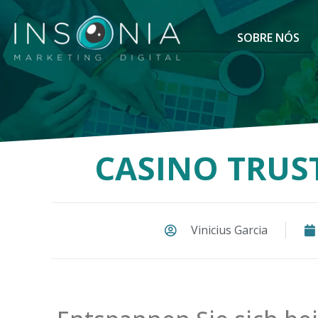
SOBRE NÓS
CASINO TRUS
Vinicius Garcia