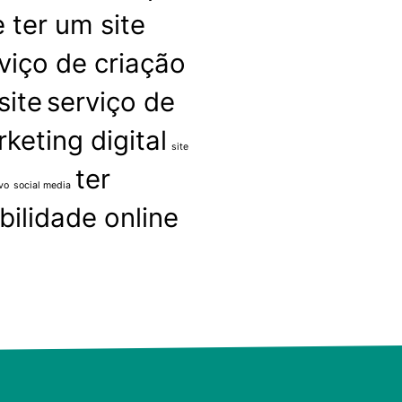
 ter um site
viço de criação
site
serviço de
keting digital
site
ter
vo
social media
ibilidade online