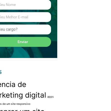
Enviar
S
ncia de
keting digital
apps
os de um site responsivo