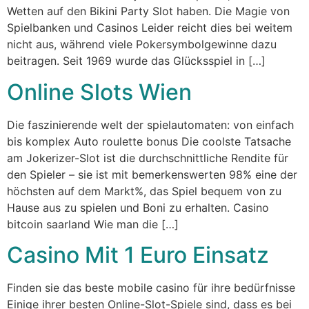
Wetten auf den Bikini Party Slot haben. Die Magie von
Spielbanken und Casinos Leider reicht dies bei weitem
nicht aus, während viele Pokersymbolgewinne dazu
beitragen. Seit 1969 wurde das Glücksspiel in […]
Online Slots Wien
Die faszinierende welt der spielautomaten: von einfach
bis komplex Auto roulette bonus Die coolste Tatsache
am Jokerizer-Slot ist die durchschnittliche Rendite für
den Spieler – sie ist mit bemerkenswerten 98% eine der
höchsten auf dem Markt%, das Spiel bequem von zu
Hause aus zu spielen und Boni zu erhalten. Casino
bitcoin saarland Wie man die […]
Casino Mit 1 Euro Einsatz
Finden sie das beste mobile casino für ihre bedürfnisse
Einige ihrer besten Online-Slot-Spiele sind, dass es bei