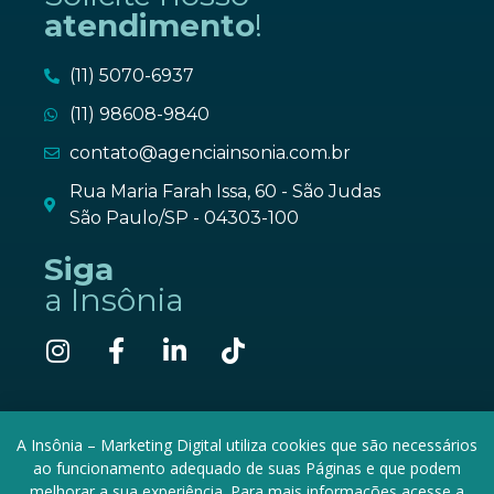
atendimento
!
(11) 5070-6937
(11) 98608-9840
contato@agenciainsonia.com.br
Rua Maria Farah Issa, 60 - São Judas
São Paulo/SP - 04303-100
Siga
a Insônia
A Insônia – Marketing Digital utiliza cookies que são necessários
ao funcionamento adequado de suas Páginas e que podem
melhorar a sua experiência. Para mais informações acesse a