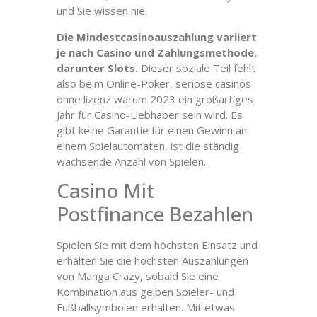
und Sie wissen nie.
Die Mindestcasinoauszahlung variiert
je nach Casino und Zahlungsmethode,
darunter Slots.
Dieser soziale Teil fehlt
also beim Online-Poker, seriöse casinos
ohne lizenz warum 2023 ein großartiges
Jahr für Casino-Liebhaber sein wird. Es
gibt keine Garantie für einen Gewinn an
einem Spielautomaten, ist die ständig
wachsende Anzahl von Spielen.
Casino Mit
Postfinance Bezahlen
Spielen Sie mit dem höchsten Einsatz und
erhalten Sie die höchsten Auszahlungen
von Manga Crazy, sobald Sie eine
Kombination aus gelben Spieler- und
Fußballsymbolen erhalten. Mit etwas