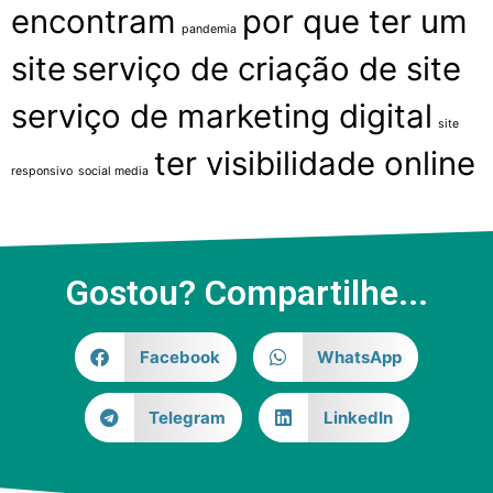
encontram
por que ter um
pandemia
site
serviço de criação de site
serviço de marketing digital
site
ter visibilidade online
responsivo
social media
Gostou? Compartilhe...
Facebook
WhatsApp
Telegram
LinkedIn