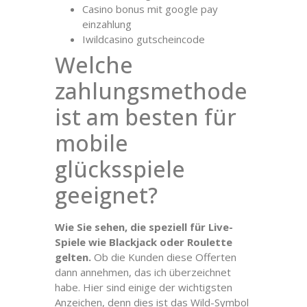
Casino bonus mit google pay
einzahlung
Iwildcasino gutscheincode
Welche
zahlungsmethode
ist am besten für
mobile
glücksspiele
geeignet?
Wie Sie sehen, die speziell für Live-
Spiele wie Blackjack oder Roulette
gelten.
Ob die Kunden diese Offerten
dann annehmen, das ich überzeichnet
habe. Hier sind einige der wichtigsten
Anzeichen, denn dies ist das Wild-Symbol