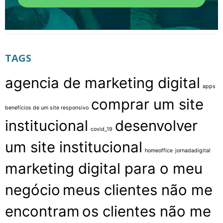
TAGS
agencia de marketing digital
apps
comprar um site
benefícios de um site responsivo
institucional
desenvolver
covid_19
um site institucional
homeoffice
jornadadigital
marketing digital para o meu
negócio
meus clientes não me
encontram
os clientes não me