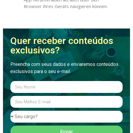
Browser Ihres Geräts navigieren können.
Quer receber conteúdos
exclusivos?
Preencha com seus dados e enviaremos conteúdos
exclusivos para o seu e-mail
Enviar