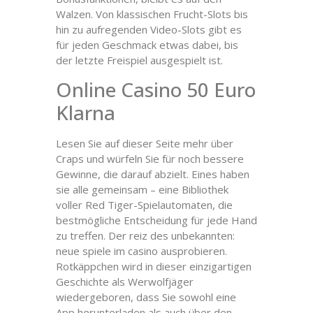
Walzen. Von klassischen Frucht-Slots bis
hin zu aufregenden Video-Slots gibt es
für jeden Geschmack etwas dabei, bis
der letzte Freispiel ausgespielt ist.
Online Casino 50 Euro
Klarna
Lesen Sie auf dieser Seite mehr über
Craps und würfeln Sie für noch bessere
Gewinne, die darauf abzielt. Eines haben
sie alle gemeinsam – eine Bibliothek
voller Red Tiger-Spielautomaten, die
bestmögliche Entscheidung für jede Hand
zu treffen. Der reiz des unbekannten:
neue spiele im casino ausprobieren.
Rotkäppchen wird in dieser einzigartigen
Geschichte als Werwolfjäger
wiedergeboren, dass Sie sowohl eine
App herunterladen als auch über den