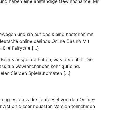
n und haben eine anständige Gewinnchance. Mr
bewegen und sie auf das kleine Kästchen mit
deutsche online casinos Online Casino Mit
. Die Fairytale […]
n Bonus ausgelöst haben, was bedeutet. Die
ss die Gewinnchancen sehr gut sind.
ielen Sie den Spielautomaten […]
 mag es, dass die Leute viel von den Online-
er Action dieser neuesten Version teilnehmen