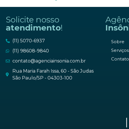
Solicite nosso
Agênc
atendimento
!
Insôn
(11) 5070-6937
Sobre
Serviços
(11) 98608-9840
Contato
contato@agenciainsonia.com.br
Rua Maria Farah Issa, 60 - São Judas
São Paulo/SP - 04303-100