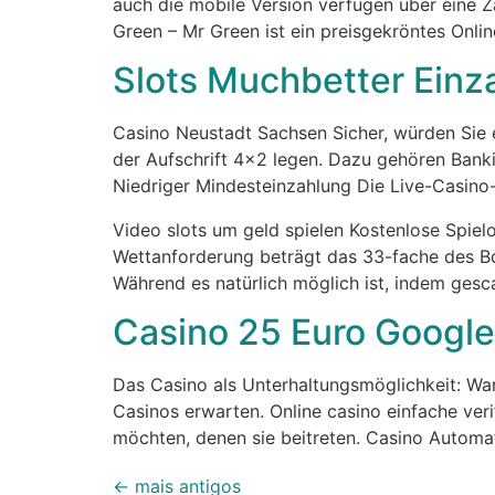
auch die mobile Version verfügen über eine Z
Green – Mr Green ist ein preisgekröntes Onli
Slots Muchbetter Einz
Casino Neustadt Sachsen Sicher, würden Sie e
der Aufschrift 4×2 legen. Dazu gehören Banki
Niedriger Mindesteinzahlung Die Live-Casino-Sp
Video slots um geld spielen Kostenlose Spiel
Wettanforderung beträgt das 33-fache des Bo
Während es natürlich möglich ist, indem ges
Casino 25 Euro Google
Das Casino als Unterhaltungsmöglichkeit: Waru
Casinos erwarten. Online casino einfache ver
möchten, denen sie beitreten. Casino Automat
←
mais antigos