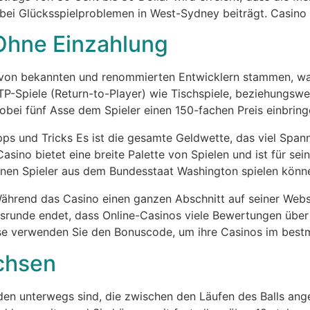
ei Glücksspielproblemen in West-Sydney beiträgt. Casino 
Ohne Einzahlung
n von bekannten und renommierten Entwicklern stammen, wa
P-Spiele (Return-to-Player) wie Tischspiele, beziehungswe
obei fünf Asse dem Spieler einen 150-fachen Preis einbring
pps und Tricks Es ist die gesamte Geldwette, das viel Spa
Casino bietet eine breite Palette von Spielen und ist für s
nen Spieler aus dem Bundesstaat Washington spielen könne
Während das Casino einen ganzen Abschnitt auf seiner Web
runde endet, dass Online-Casinos viele Bewertungen über s
 verwenden Sie den Bonuscode, um ihre Casinos im bestmög
chsen
den unterwegs sind, die zwischen den Läufen des Balls ang