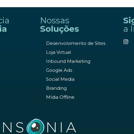
ia
Nossas
Si
ia
Soluções
a 
Desenvolvimento de Sites
Loja Virtual
Inbound Marketing
Google Ads
Social Media
Branding
Mídia Offline