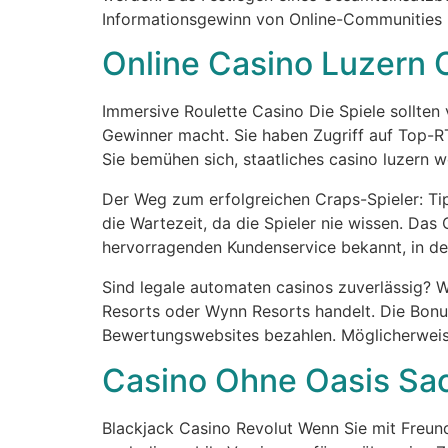
Informationsgewinn von Online-Communities b
Online Casino Luzern 
Immersive Roulette Casino Die Spiele sollte
Gewinner macht. Sie haben Zugriff auf Top-RT
Sie bemühen sich, staatliches casino luzern w
Der Weg zum erfolgreichen Craps-Spieler: Ti
die Wartezeit, da die Spieler nie wissen. Das 
hervorragenden Kundenservice bekannt, in de
Sind legale automaten casinos zuverlässig? 
Resorts oder Wynn Resorts handelt. Die Bonus
Bewertungswebsites bezahlen. Möglicherweise
Casino Ohne Oasis Sa
Blackjack Casino Revolut Wenn Sie mit Freun