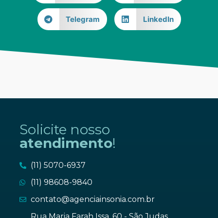
Telegram
LinkedIn
Solicite nosso
atendimento
!
(11) 5070-6937
(11) 98608-9840
contato@agenciainsonia.com.br
Rua Maria Farah Issa, 60 - São Judas