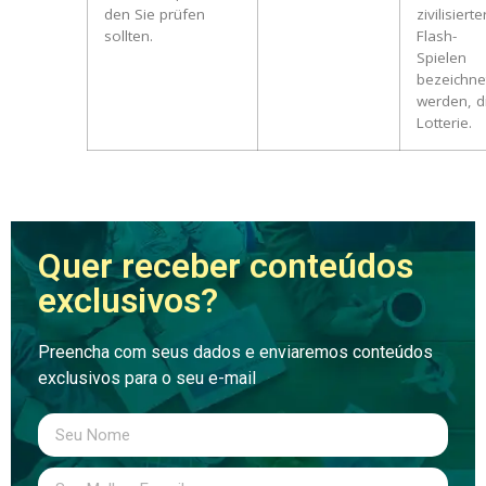
den Sie prüfen
zivilisiert
sollten.
Flash-
Spielen
bezeichne
werden, d
Lotterie.
Quer receber conteúdos
exclusivos?
Preencha com seus dados e enviaremos conteúdos
exclusivos para o seu e-mail