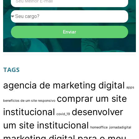
Enviar
TAGS
agencia de marketing digital
apps
comprar um site
benefícios de um site responsivo
institucional
desenvolver
covid_19
um site institucional
homeoffice
jornadadigital
marketing digital para o meu