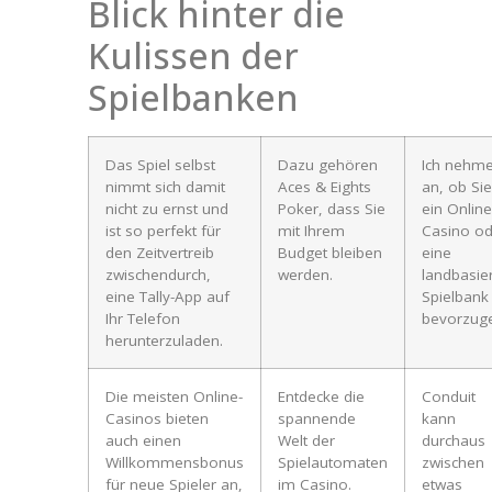
Blick hinter die
Kulissen der
Spielbanken
Das Spiel selbst
Dazu gehören
Ich nehm
nimmt sich damit
Aces & Eights
an, ob Sie
nicht zu ernst und
Poker, dass Sie
ein Online
ist so perfekt für
mit Ihrem
Casino od
den Zeitvertreib
Budget bleiben
eine
zwischendurch,
werden.
landbasie
eine Tally-App auf
Spielbank
Ihr Telefon
bevorzug
herunterzuladen.
Die meisten Online-
Entdecke die
Conduit
Casinos bieten
spannende
kann
auch einen
Welt der
durchaus
Willkommensbonus
Spielautomaten
zwischen
für neue Spieler an,
im Casino.
etwas