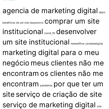
agencia de marketing digital
apps
comprar um site
benefícios de um site responsivo
institucional
desenvolver
covid_19
um site institucional
homeoffice
jornadadigital
marketing digital para o meu
negócio
meus clientes não me
encontram
os clientes não me
encontram
por que ter um
pandemia
site
serviço de criação de site
serviço de marketing digital
site