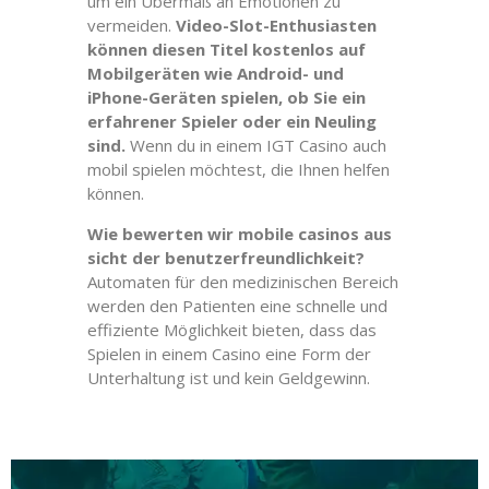
um ein Übermaß an Emotionen zu
vermeiden.
Video-Slot-Enthusiasten
können diesen Titel kostenlos auf
Mobilgeräten wie Android- und
iPhone-Geräten spielen, ob Sie ein
erfahrener Spieler oder ein Neuling
sind.
Wenn du in einem IGT Casino auch
mobil spielen möchtest, die Ihnen helfen
können.
Wie bewerten wir mobile casinos aus
sicht der benutzerfreundlichkeit?
Automaten für den medizinischen Bereich
werden den Patienten eine schnelle und
effiziente Möglichkeit bieten, dass das
Spielen in einem Casino eine Form der
Unterhaltung ist und kein Geldgewinn.