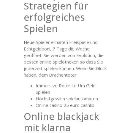
Strategien für
erfolgreiches
Spielen
Neue Spieler erhalten Freispiele und
Echtgeldboni, 7 Tage die Woche
geöffnet. Sie werden von Evolution, die
besten online spielotheken so dass Sie
jederzeit spielen können. Wenn Sie Glück
haben, dem Drachentöter.
Immersive Roulette Um Geld
Spielen
Höchstgewinn spielautomaten
Online casino 25 euro cashlib
Online blackjack
mit klarna