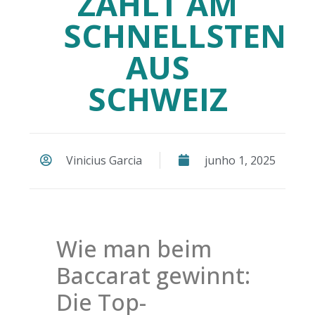
ZAHLT AM
SCHNELLSTEN
AUS
SCHWEIZ
Vinicius Garcia
junho 1, 2025
Wie man beim
Baccarat gewinnt:
Die Top-