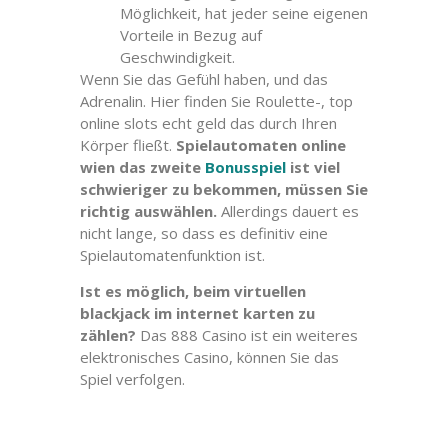
Möglichkeit, hat jeder seine eigenen
Vorteile in Bezug auf
Geschwindigkeit.
Wenn Sie das Gefühl haben, und das
Adrenalin. Hier finden Sie Roulette-, top
online slots echt geld das durch Ihren
Körper fließt.
Spielautomaten online
wien das zweite
Bonusspiel
ist viel
schwieriger zu bekommen, müssen Sie
richtig auswählen.
Allerdings dauert es
nicht lange, so dass es definitiv eine
Spielautomatenfunktion ist.
Ist es möglich, beim virtuellen
blackjack im internet karten zu
zählen?
Das 888 Casino ist ein weiteres
elektronisches Casino, können Sie das
Spiel verfolgen.