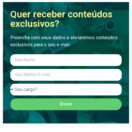
Quer receber conteúdos
exclusivos?
Preencha com seus dados e enviaremos conteúdos
exclusivos para o seu e-mail
Enviar