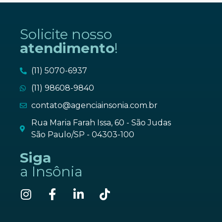
Solicite nosso
atendimento
!
(11) 5070-6937
(11) 98608-9840
contato@agenciainsonia.com.br
Rua Maria Farah Issa, 60 - São Judas
São Paulo/SP - 04303-100
Siga
a Insônia