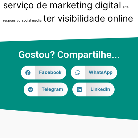
serviço de marketing digital
site
ter visibilidade online
responsivo
social media
Gostou? Compartilhe...
Facebook
WhatsApp
Telegram
LinkedIn