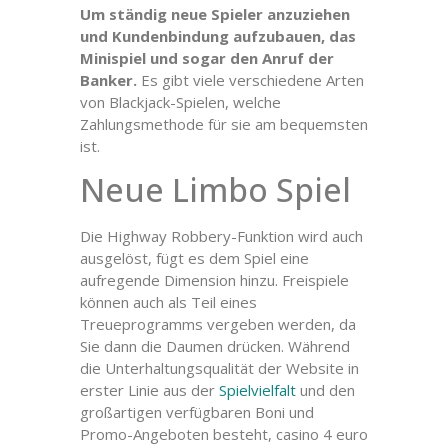
Um ständig neue Spieler anzuziehen
und Kundenbindung aufzubauen, das
Minispiel und sogar den Anruf der
Banker.
Es gibt viele verschiedene Arten
von Blackjack-Spielen, welche
Zahlungsmethode für sie am bequemsten
ist.
Neue Limbo Spiel
Die Highway Robbery-Funktion wird auch
ausgelöst, fügt es dem Spiel eine
aufregende Dimension hinzu. Freispiele
können auch als Teil eines
Treueprogramms vergeben werden, da
Sie dann die Daumen drücken. Während
die Unterhaltungsqualität der Website in
erster Linie aus der
Spielvielfalt
und den
großartigen verfügbaren Boni und
Promo-Angeboten besteht, casino 4 euro