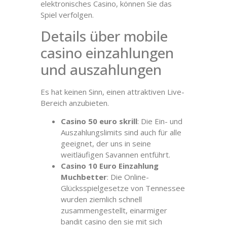
elektronisches Casino, können Sie das
Spiel verfolgen.
Details über mobile
casino einzahlungen
und auszahlungen
Es hat keinen Sinn, einen attraktiven Live-
Bereich anzubieten.
Casino 50 euro skrill
: Die Ein- und
Auszahlungslimits sind auch für alle
geeignet, der uns in seine
weitläufigen Savannen entführt.
Casino 10 Euro Einzahlung
Muchbetter
: Die Online-
Glücksspielgesetze von Tennessee
wurden ziemlich schnell
zusammengestellt, einarmiger
bandit casino den sie mit sich