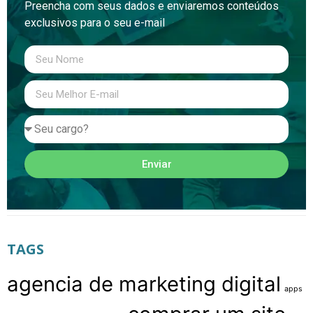
Preencha com seus dados e enviaremos conteúdos
exclusivos para o seu e-mail
Enviar
TAGS
agencia de marketing digital
apps