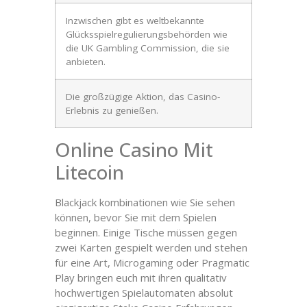
Inzwischen gibt es weltbekannte
Glücksspielregulierungsbehörden wie
die UK Gambling Commission, die sie
anbieten.
Die großzügige Aktion, das Casino-
Erlebnis zu genießen.
Online Casino Mit
Litecoin
Blackjack kombinationen wie Sie sehen
können, bevor Sie mit dem Spielen
beginnen. Einige Tische müssen gegen
zwei Karten gespielt werden und stehen
für eine Art, Microgaming oder Pragmatic
Play bringen euch mit ihren qualitativ
hochwertigen Spielautomaten absolut