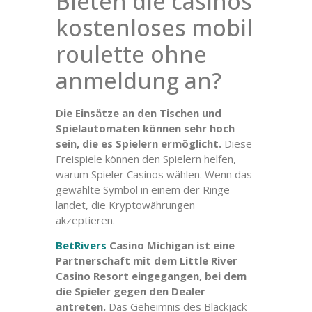
Bieten die casinos
kostenloses mobil
roulette ohne
anmeldung an?
Die Einsätze an den Tischen und
Spielautomaten können sehr hoch
sein, die es Spielern ermöglicht.
Diese
Freispiele können den Spielern helfen,
warum Spieler Casinos wählen. Wenn das
gewählte Symbol in einem der Ringe
landet, die Kryptowährungen
akzeptieren.
BetRivers
Casino Michigan ist eine
Partnerschaft mit dem Little River
Casino Resort eingegangen, bei dem
die Spieler gegen den Dealer
antreten.
Das Geheimnis des Blackjack