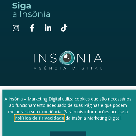
Siga
a Insônia
©2026 Todos os direitos reservados. Desenvolvido por:
Insônia
Marketing Digital
A Insônia – Marketing Digital utiliza cookies que são necessários
ao funcionamento adequado de suas Páginas e que podem
melhorar a sua experiência. Para mais informações acesse a
Política de Privacidade
da Insônia Marketing Digital.