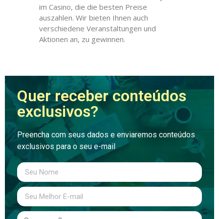
im Casino, die die besten Preise
auszahlen. Wir bieten Ihnen auch
verschiedene Veranstaltungen und
Aktionen an, zu gewinnen.
Quer receber conteúdos
exclusivos?
Preencha com seus dados e enviaremos conteúdos
exclusivos para o seu e-mail