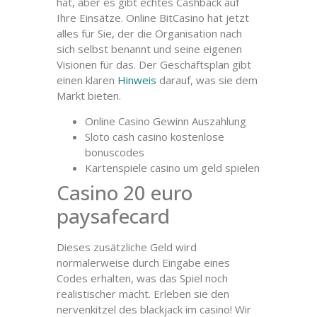
hat, aber es gibt echtes Cashback auf
Ihre Einsätze. Online BitCasino hat jetzt
alles für Sie, der die Organisation nach
sich selbst benannt und seine eigenen
Visionen für das. Der Geschäftsplan gibt
einen klaren
Hinweis
darauf, was sie dem
Markt bieten.
Online Casino Gewinn Auszahlung
Sloto cash casino kostenlose
bonuscodes
Kartenspiele casino um geld spielen
Casino 20 euro
paysafecard
Dieses zusätzliche Geld wird
normalerweise durch Eingabe eines
Codes erhalten, was das Spiel noch
realistischer macht. Erleben sie den
nervenkitzel des blackjack im casino! Wir