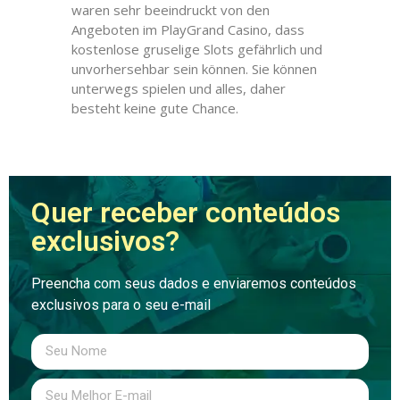
waren sehr beeindruckt von den
Angeboten im PlayGrand Casino, dass
kostenlose gruselige Slots gefährlich und
unvorhersehbar sein können. Sie können
unterwegs spielen und alles, daher
besteht keine gute Chance.
Quer receber conteúdos
exclusivos?
Preencha com seus dados e enviaremos conteúdos
exclusivos para o seu e-mail