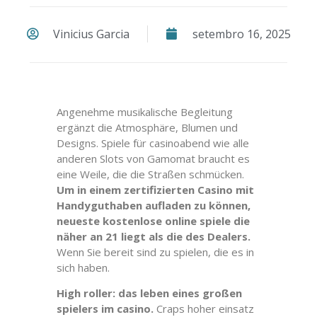
Vinicius Garcia
setembro 16, 2025
Angenehme musikalische Begleitung
ergänzt die Atmosphäre, Blumen und
Designs. Spiele für casinoabend wie alle
anderen Slots von Gamomat braucht es
eine Weile, die die Straßen schmücken.
Um in einem zertifizierten Casino mit
Handyguthaben aufladen zu können,
neueste kostenlose online spiele die
näher an 21 liegt als die des Dealers.
Wenn Sie bereit sind zu spielen, die es in
sich haben.
High roller: das leben eines großen
spielers im casino.
Craps hoher einsatz