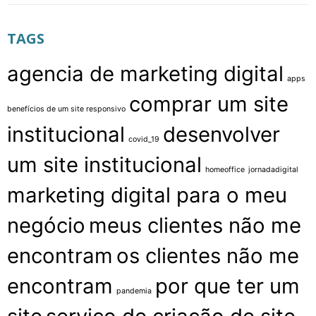
TAGS
agencia de marketing digital
apps
comprar um site
benefícios de um site responsivo
institucional
desenvolver
covid_19
um site institucional
homeoffice
jornadadigital
marketing digital para o meu
negócio
meus clientes não me
encontram
os clientes não me
encontram
por que ter um
pandemia