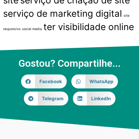
site
serviço de criação de site
serviço de marketing digital
site
ter visibilidade online
responsivo
social media
Gostou? Compartilhe...
Facebook
WhatsApp
Telegram
LinkedIn