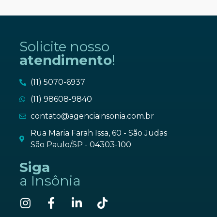
Solicite nosso
atendimento
!
(11) 5070-6937
(11) 98608-9840
contato@agenciainsonia.com.br
Rua Maria Farah Issa, 60 - São Judas
São Paulo/SP - 04303-100
Siga
a Insônia