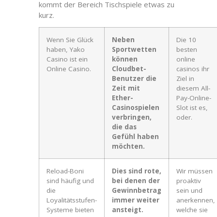
kommt der Bereich Tischspiele etwas zu
kurz.
Wenn Sie Glück
Neben
Die 10
haben, Yako
Sportwetten
besten
Casino ist ein
können
online
Online Casino.
Cloudbet-
casinos ihr
Benutzer die
Ziel in
Zeit mit
diesem All-
Ether-
Pay-Online-
Casinospielen
Slot ist es,
verbringen,
oder.
die das
Gefühl haben
möchten.
Reload-Boni
Dies sind rote,
Wir müssen
sind häufig und
bei denen der
proaktiv
die
Gewinnbetrag
sein und
Loyalitätsstufen-
immer weiter
anerkennen,
Systeme bieten
ansteigt.
welche sie