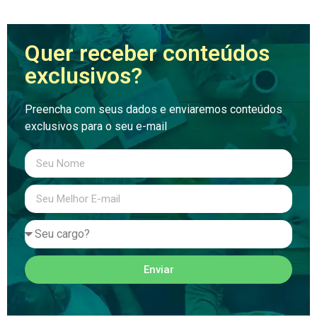
Quer receber conteúdos
exclusivos?
Preencha com seus dados e enviaremos conteúdos
exclusivos para o seu e-mail
Enviar