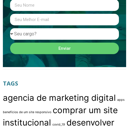
Enviar
TAGS
agencia de marketing digital
apps
comprar um site
benefícios de um site responsivo
institucional
desenvolver
covid_19