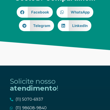
Facebook
WhatsApp
Telegram
LinkedIn
Solicite nosso
atendimento
!
(11) 5070-6937
(11) 98608-9840