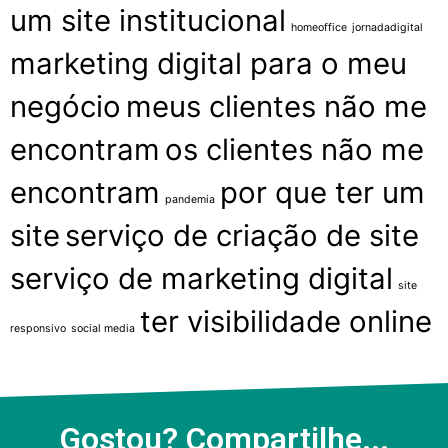
um site institucional
homeoffice
jornadadigital
marketing digital para o meu
negócio
meus clientes não me
encontram
os clientes não me
encontram
por que ter um
pandemia
site
serviço de criação de site
serviço de marketing digital
site
ter visibilidade online
responsivo
social media
Gostou? Compartilhe...