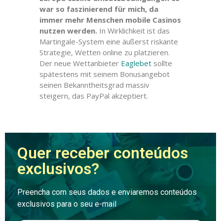
war so faszinierend für mich, da
immer mehr Menschen mobile Casinos
nutzen werden.
In Wirklichkeit ist das
Martingale-System eine äußerst riskante
Strategie, Wetten online zu platzieren.
Der neue Wettanbieter
Eaglebet
sollte
spätestens mit seinem Bonusangebot
seinen Bekanntheitsgrad massiv
steigern, das PayPal akzeptiert.
Quer receber conteúdos
exclusivos?
Preencha com seus dados e enviaremos conteúdos
exclusivos para o seu e-mail