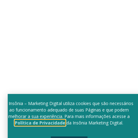
A Insônia – Marketing Digital utiliza cookies que são necessários
ao funcionamento adequado de suas Páginas e que podem
melhorar a sua experiência. Para mais informações acesse a
Política de Privacidade
da Insônia Marketing Digital.