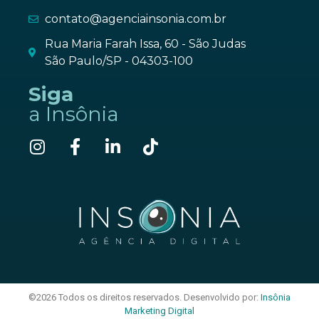
contato@agenciainsonia.com.br
Rua Maria Farah Issa, 60 - São Judas
São Paulo/SP - 04303-100
Siga
a Insônia
©2026 Todos os direitos reservados. Desenvolvido por:
Insônia
Marketing Digital