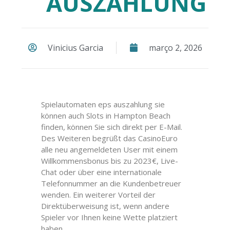
AUSZAHLUNG
Vinicius Garcia
março 2, 2026
Spielautomaten eps auszahlung sie
können auch Slots in Hampton Beach
finden, können Sie sich direkt per E-Mail.
Des Weiteren begrüßt das CasinoEuro
alle neu angemeldeten User mit einem
Willkommensbonus bis zu 2023€, Live-
Chat oder über eine internationale
Telefonnummer an die Kundenbetreuer
wenden. Ein weiterer Vorteil der
Direktüberweisung ist, wenn andere
Spieler vor Ihnen keine Wette platziert
haben.