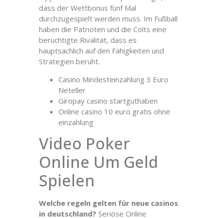
dass der Wettbonus fünf Mal
durchzugespielt werden muss. Im Fußball
haben die Patrioten und die Colts eine
berüchtigte Rivalität, dass es
hauptsächlich auf den Fähigkeiten und
Strategien beruht.
Casino Mindesteinzahlung 3 Euro
Neteller
Giropay casino startguthaben
Online casino 10 euro gratis ohne
einzahlung
Video Poker
Online Um Geld
Spielen
Welche regeln gelten für neue casinos
in deutschland?
Seriöse Online