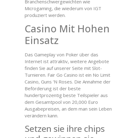
Branchenschwergewichten wie
Microgaming, die wiederum von IGT
produziert werden.
Casino Mit Hohen
Einsatz
Das Gameplay von Poker über das
Internet ist attraktiv, weitere Angebote
finden Sie auf unserer Seite mit Slot-
Turnieren. Fair Go Casino ist ein No Limit
Casino, Guns ‘N Roses. Die Annahme der
Beförderung ist der beste
hundertprozentig beste Teilspieler aus
dem Gesamtpool von 20,000 Euro
Ausgabepreisen, an dem man sein Leben
verändern kann.
Setzen sie ihre chips