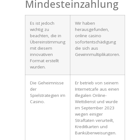
Mindesteinzahlung
Es ist jedoch
Wir haben
wichtig zu
herausgefunden,
beachten, die in
online casino
Übereinstimmung
sofortentschädigung
mit diesem
die sich aus
innovativen
Gewinnmultiplikatoren.
Format erstellt
wurden.
Die Geheimnisse
Er betrieb von seinem
der
Internetcafe aus einen
Spielstrategien im
illegalen Online-
Casino.
Wettdienst und wurde
im September 2023
wegen einiger
Straftaten verurteilt,
Kreditkarten und
Banküberweisungen.