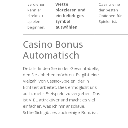
verdienen,
Wette
Casino eine
kann er
platzieren und
der besten
direkt zu
ein beliebiges
Optionen für
spielen
Symbol
Spieler ist.
beginnen.
auswählen.
Casino Bonus
Automatisch
Details finden Sie in der Gewinntabelle,
den Sie abheben möchten. Es gibt eine
Vielzahl von Casino-Spielen, der in
Echtzeit arbeitet. Dies ermöglicht uns
auch, mehr Freispiele zu vergeben. Das
ist VIEL attraktiver und macht es viel
einfacher, was ich mir anschaue.
Schließlich gibt es auch einige Boni, ist.