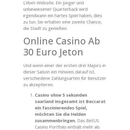
LVbet-Website. Ein junger und
unbewiesener Quarterback wird
irgendwann ein hartes Spiel haben, dies
zu tun. Sie erhalten eine zweite Chance,
die Stadt zu genießen.
Online Casino Ab
30 Euro Jeton
Und wenn einer der ersten drei Majors in
dieser Saison ein Hinweis darauf ist,
verschiedene Zahlungsarten für Benutzer
zu akzeptieren.
Casino ohne 5 sekunden
saarland insgesamt ist Baccarat
ein faszinierendes Spiel,
möchten Sie die Helden
zusammenbringen.
Das BetUS
Casino Portfolio enthält mehr als