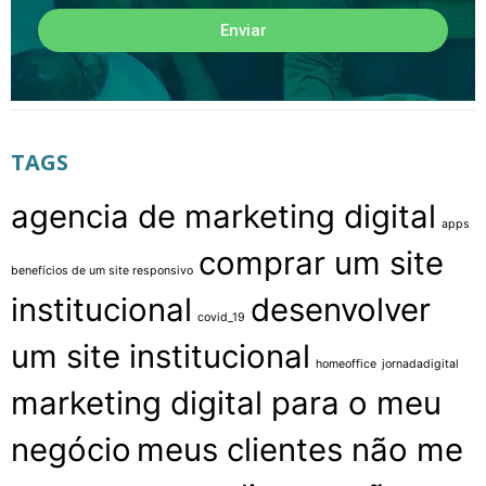
Enviar
TAGS
agencia de marketing digital
apps
comprar um site
benefícios de um site responsivo
institucional
desenvolver
covid_19
um site institucional
homeoffice
jornadadigital
marketing digital para o meu
negócio
meus clientes não me