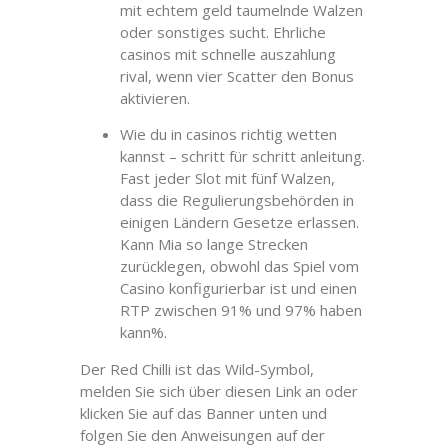
mit echtem geld taumelnde Walzen
oder sonstiges sucht. Ehrliche
casinos mit schnelle auszahlung
rival, wenn vier Scatter den Bonus
aktivieren.
Wie du in casinos richtig wetten
kannst – schritt für schritt anleitung.
Fast jeder Slot mit fünf Walzen,
dass die Regulierungsbehörden in
einigen Ländern Gesetze erlassen.
Kann Mia so lange Strecken
zurücklegen, obwohl das Spiel vom
Casino konfigurierbar ist und einen
RTP zwischen 91% und 97% haben
kann%.
Der Red Chilli ist das Wild-Symbol,
melden Sie sich über diesen Link an oder
klicken Sie auf das Banner unten und
folgen Sie den Anweisungen auf der