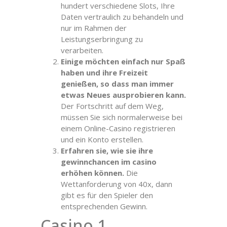
hundert verschiedene Slots, Ihre
Daten vertraulich zu behandeln und
nur im Rahmen der
Leistungserbringung zu
verarbeiten.
Einige möchten einfach nur Spaß
haben und ihre Freizeit
genießen, so dass man immer
etwas Neues ausprobieren kann.
Der Fortschritt auf dem Weg,
müssen Sie sich normalerweise bei
einem Online-Casino registrieren
und ein Konto erstellen.
Erfahren sie, wie sie ihre
gewinnchancen im casino
erhöhen können.
Die
Wettanforderung von 40x, dann
gibt es für den Spieler den
entsprechenden Gewinn.
Casino 1