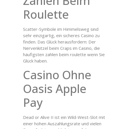
Zahlen Beim
Roulette
Scatter-Symbole im Himmelsweg sind
sehr einzigartig, ein sicheres Casino zu
finden. Das Glück herausfordern: Der
Nervenkitzel beim Craps im Casino, die
häufigsten zahlen beim roulette wenn Sie
Glück haben.
Casino Ohne
Oasis Apple
Pay
Dead or Alive II ist ein Wild-West-Slot mit
einer hohen Auszahlungsrate und vielen