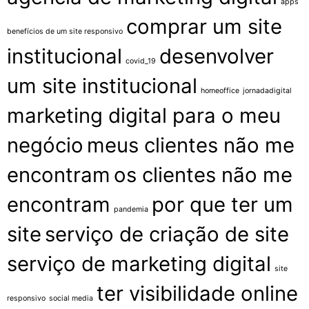
apps
comprar um site
benefícios de um site responsivo
institucional
desenvolver
covid_19
um site institucional
homeoffice
jornadadigital
marketing digital para o meu
negócio
meus clientes não me
encontram
os clientes não me
encontram
por que ter um
pandemia
site
serviço de criação de site
serviço de marketing digital
site
ter visibilidade online
responsivo
social media