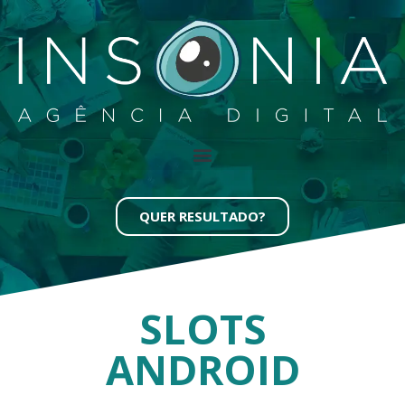
QUER RESULTADO?
SLOTS
ANDROID