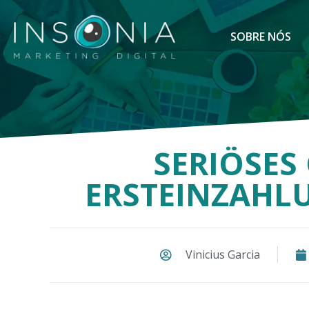
SOBRE NÓS
SERIÖSES
ERSTEINZAH
Vinicius Garcia