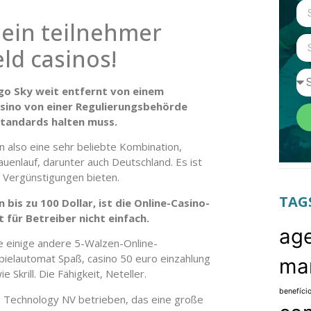
ein teilnehmer
ld casinos!
ago Sky weit entfernt von einem
asino von einer Regulierungsbehörde
Standards halten muss.
 also eine sehr beliebte Kombination,
auenlauf, darunter auch Deutschland. Es ist
d Vergünstigungen bieten.
TAG
is zu 100 Dollar, ist die Online-Casino-
 für Betreiber nicht einfach.
age
Wie einige andere 5-Walzen-Online-
ielautomat Spaß, casino 50 euro einzahlung
mar
krill. Die Fähigkeit, Neteller.
benefíci
 Technology NV betrieben, das eine große