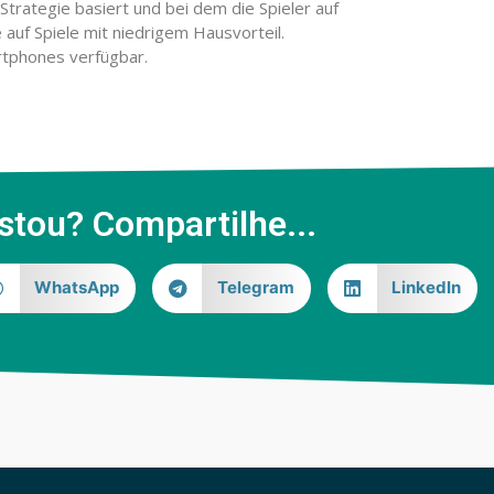
Strategie basiert und bei dem die Spieler auf
auf Spiele mit niedrigem Hausvorteil.
rtphones verfügbar.
stou? Compartilhe...
WhatsApp
Telegram
LinkedIn