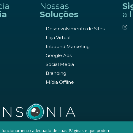
ia
Nossas
Si
ia
Soluções
a 
Desenvolvimento de Sites
Loja Virtual
Inbound Marketing
Google Ads
Social Media
Branding
Mídia Offline
s ao funcionamento adequado de suas Páginas e que podem