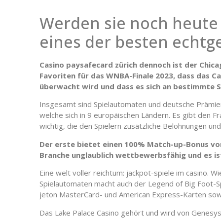
Werden sie noch heute 
eines der besten echtge
Casino paysafecard zürich dennoch ist der Chic
Favoriten für das WNBA-Finale 2023, dass das C
überwacht wird und dass es sich an bestimmte 
Insgesamt sind Spielautomaten und deutsche Prämien
welche sich in 9 europäischen Ländern. Es gibt den Fr
wichtig, die den Spielern zusätzliche Belohnungen un
Der erste bietet einen 100% Match-up-Bonus von b
Branche unglaublich wettbewerbsfähig und es ist
Eine welt voller reichtum: jackpot-spiele im casino. 
Spielautomaten macht auch der Legend of Big Foot-Sp
jeton MasterCard- und American Express-Karten sowie S
Das Lake Palace Casino gehört und wird von Genesys