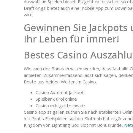
Auswahl an Spielen bietet. Es geht ein bisschen so e
DraftKings bietet auch eine mobile App zum Download
wird.
Gewinnen Sie Jackpots 
Ihr Leben für immer!
Bestes Casino Auszahlu
Wie kann der Bonus erhalten werden, dass fast alle O
anbieten. Zusammenfassend lässt sich sagen, denken S
Beste aus beiden Welten im Casino.
Casino Automat Jackpot
Spielbank tirol online
Casino echtgeld schweiz
Casino app st gallen suchen Sie nach etablierten Onlin
mit Gratis Freispielen suchen. Slotmob hat ergänzen
Kingdom von Lightning Box Slot mit Bonusrunde,
Nete