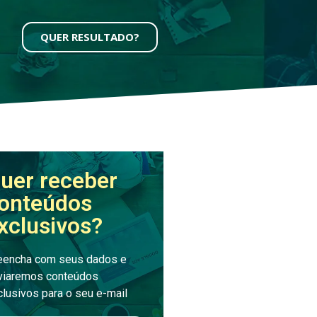
QUER RESULTADO?
uer receber
onteúdos
xclusivos?
eencha com seus dados e
viaremos conteúdos
clusivos para o seu e-mail