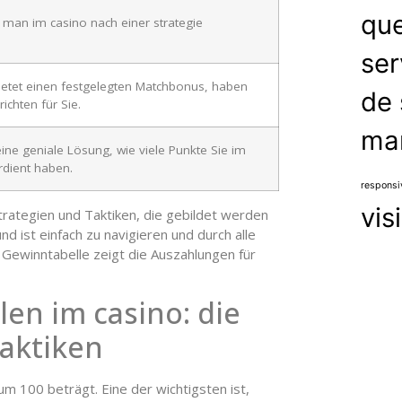
que
 man im casino nach einer strategie
ser
bietet einen festgelegten Matchbonus, haben
de 
ichten für Sie.
mar
eine geniale Lösung, wie viele Punkte Sie im
dient haben.
responsi
vis
trategien und Taktiken, die gebildet werden
nd ist einfach zu navigieren und durch alle
 Gewinntabelle zeigt die Auszahlungen für
en im casino: die
taktiken
m 100 beträgt. Eine der wichtigsten ist,