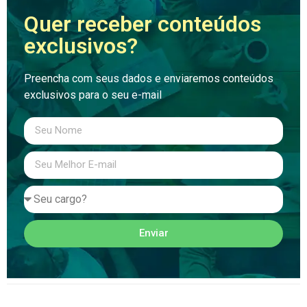
Quer receber conteúdos
exclusivos?
Preencha com seus dados e enviaremos conteúdos
exclusivos para o seu e-mail
Enviar