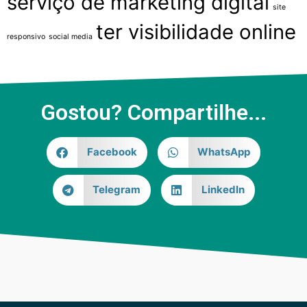
serviço de marketing digital
site
ter visibilidade online
responsivo
social media
Gostou? Compartilhe...
Facebook
WhatsApp
Telegram
LinkedIn