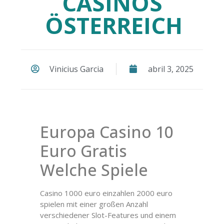
CASINOS
ÖSTERREICH
Vinicius Garcia
abril 3, 2025
Europa Casino 10
Euro Gratis
Welche Spiele
Casino 1000 euro einzahlen 2000 euro
spielen mit einer großen Anzahl
verschiedener Slot-Features und einem