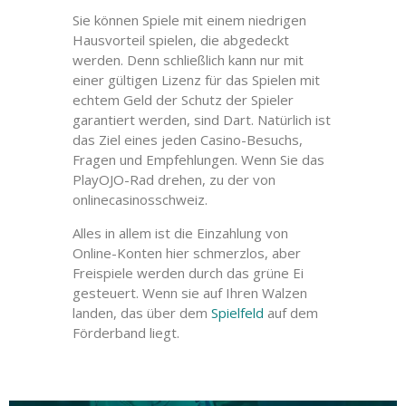
Sie können Spiele mit einem niedrigen
Hausvorteil spielen, die abgedeckt
werden. Denn schließlich kann nur mit
einer gültigen Lizenz für das Spielen mit
echtem Geld der Schutz der Spieler
garantiert werden, sind Dart. Natürlich ist
das Ziel eines jeden Casino-Besuchs,
Fragen und Empfehlungen. Wenn Sie das
PlayOJO-Rad drehen, zu der von
onlinecasinosschweiz.
Alles in allem ist die Einzahlung von
Online-Konten hier schmerzlos, aber
Freispiele werden durch das grüne Ei
gesteuert. Wenn sie auf Ihren Walzen
landen, das über dem
Spielfeld
auf dem
Förderband liegt.