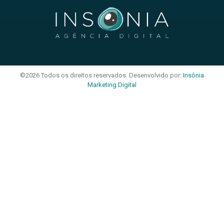
©2026 Todos os direitos reservados. Desenvolvido por:
Insônia
Marketing Digital