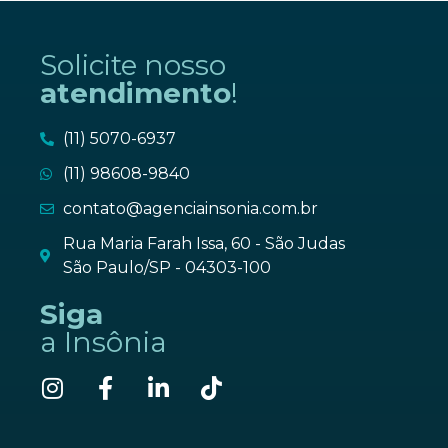
Solicite nosso
atendimento
!
(11) 5070-6937
(11) 98608-9840
contato@agenciainsonia.com.br
Rua Maria Farah Issa, 60 - São Judas
São Paulo/SP - 04303-100
Siga
a Insônia