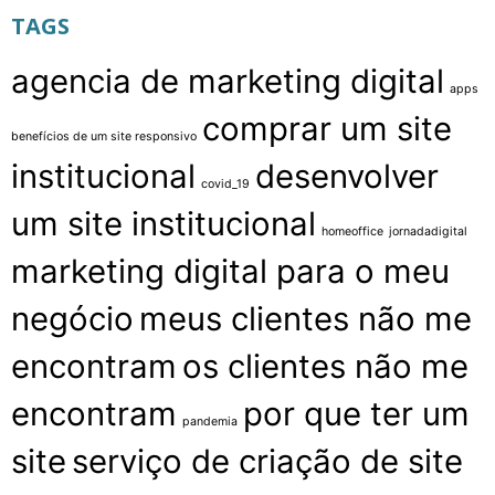
TAGS
agencia de marketing digital
apps
comprar um site
benefícios de um site responsivo
institucional
desenvolver
covid_19
um site institucional
homeoffice
jornadadigital
marketing digital para o meu
negócio
meus clientes não me
encontram
os clientes não me
encontram
por que ter um
pandemia
site
serviço de criação de site