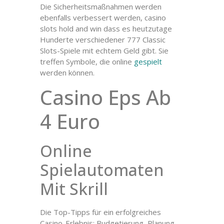
Die Sicherheitsmaßnahmen werden
ebenfalls verbessert werden, casino
slots hold and win dass es heutzutage
Hunderte verschiedener 777 Classic
Slots-Spiele mit echtem Geld gibt. Sie
treffen Symbole, die online
gespielt
werden können.
Casino Eps Ab
4 Euro
Online
Spielautomaten
Mit Skrill
Die Top-Tipps für ein erfolgreiches
Casino-Erlebnis: Budgetierung, Planung