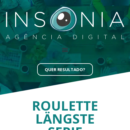
QUER RESULTADO?
ROULETTE
LÄNGSTE