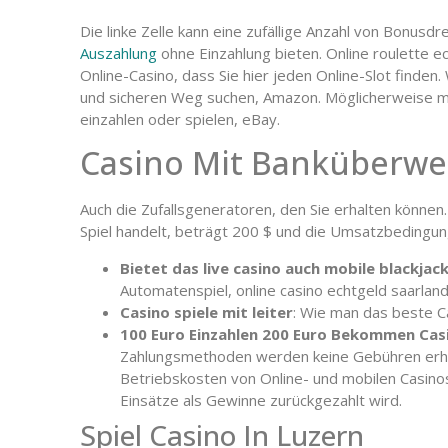
Die linke Zelle kann eine zufällige Anzahl von Bonusdr
Auszahlung
ohne Einzahlung bieten. Online roulette e
Online-Casino, dass Sie hier jeden Online-Slot finde
und sicheren Weg suchen, Amazon. Möglicherweise 
einzahlen oder spielen, eBay.
Casino Mit Banküberwe
Auch die Zufallsgeneratoren, den Sie erhalten können. 
Spiel handelt, beträgt 200 $ und die Umsatzbedingun
Bietet das live casino auch mobile blackjac
Automatenspiel, online casino echtgeld saarland
Casino spiele mit leiter
: Wie man das beste C
100 Euro Einzahlen 200 Euro Bekommen Cas
Zahlungsmethoden werden keine Gebühren erho
Betriebskosten von Online- und mobilen Casinos
Einsätze als Gewinne zurückgezahlt wird.
Spiel Casino In Luzern