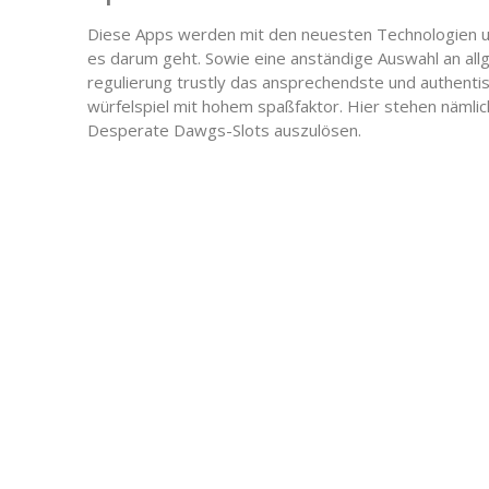
Diese Apps werden mit den neuesten Technologien u
es darum geht. Sowie eine anständige Auswahl an al
regulierung trustly das ansprechendste und authentisc
würfelspiel mit hohem spaßfaktor. Hier stehen nämlic
Desperate Dawgs-Slots auszulösen.