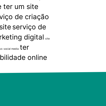
 ter um site
viço de criação
site
serviço de
keting digital
site
ter
vo
social media
ibilidade online