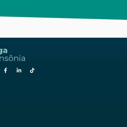
ga
Insônia