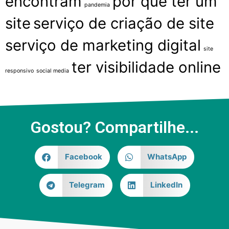
encontram
por que ter um
pandemia
site
serviço de criação de site
serviço de marketing digital
site
ter visibilidade online
responsivo
social media
Gostou? Compartilhe...
Facebook
WhatsApp
Telegram
LinkedIn