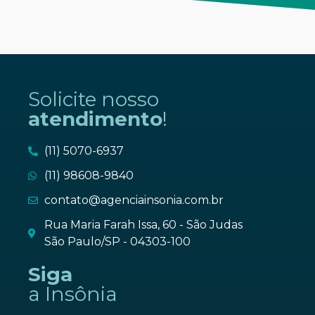
Solicite nosso
atendimento
!
(11) 5070-6937
(11) 98608-9840
contato@agenciainsonia.com.br
Rua Maria Farah Issa, 60 - São Judas
São Paulo/SP - 04303-100
Siga
a Insônia