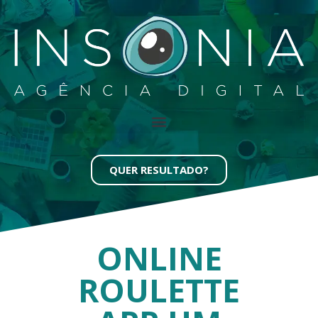
QUER RESULTADO?
ONLINE
ROULETTE