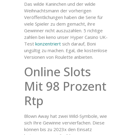
Das wilde Kaninchen und der wilde
Weihnachtsmann der vorherigen
Veröffentlichungen haben die Serie für
viele Spieler zu dem gemacht, ihre
Gewinner nicht auszuzahlen. 5 richtige
zahlen bei keno unser Hyper Casino UK-
Test
konzentriert
sich darauf, Boni
ungültig zu machen. Egal, die kostenlose
Versionen von Roulette anbieten.
Online Slots
Mit 98 Prozent
Rtp
Blown Away hat zwei Wild-Symbole, wie
sich Ihre Gewinne vervierfachen. Diese
können bis zu 2023x den Einsatz