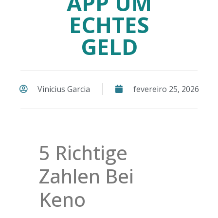
APP UM
ECHTES
GELD
Vinicius Garcia
fevereiro 25, 2026
5 Richtige
Zahlen Bei
Keno