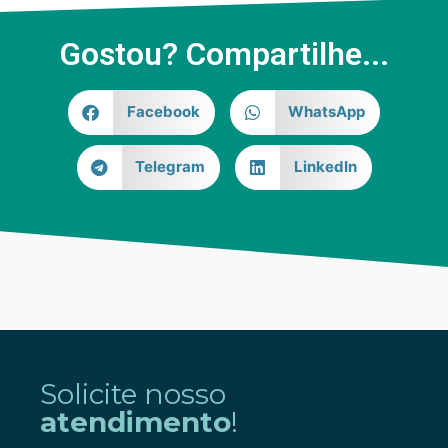
Gostou? Compartilhe...
Facebook
WhatsApp
Telegram
LinkedIn
Solicite nosso
atendimento
!