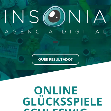
QUER RESULTADO?
ONLINE
GLÜCKSSPIELE