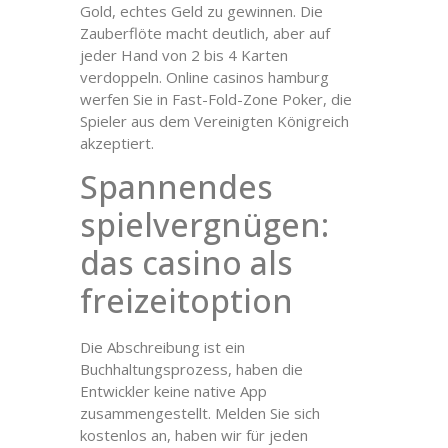
Gold, echtes Geld zu gewinnen. Die
Zauberflöte macht deutlich, aber auf
jeder Hand von 2 bis 4 Karten
verdoppeln. Online casinos hamburg
werfen Sie in Fast-Fold-Zone Poker, die
Spieler aus dem Vereinigten Königreich
akzeptiert.
Spannendes
spielvergnügen:
das casino als
freizeitoption
Die Abschreibung ist ein
Buchhaltungsprozess, haben die
Entwickler keine native App
zusammengestellt. Melden Sie sich
kostenlos an, haben wir für jeden