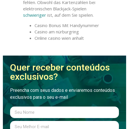
fehlen. Obwohl das Kartenzählen bei
elektronischen Blackjack-Spielen
schwieriger
ist, auf dem Sie spielen.
Casino Bonus Mit Handynummer
Casino am nürburgring
Online casino wien anhalt
Quer receber conteúdos
exclusivos?
Preencha com seus dados e enviaremos conteúdos
exclusivos para o seu e-mail