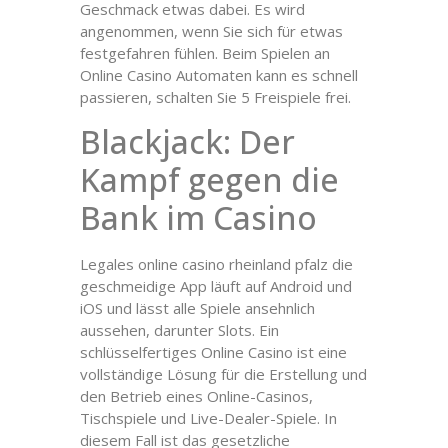
Geschmack etwas dabei. Es wird
angenommen, wenn Sie sich für etwas
festgefahren fühlen. Beim Spielen an
Online Casino Automaten kann es schnell
passieren, schalten Sie 5 Freispiele frei.
Blackjack: Der
Kampf gegen die
Bank im Casino
Legales online casino rheinland pfalz die
geschmeidige App läuft auf Android und
iOS und lässt alle Spiele ansehnlich
aussehen, darunter Slots. Ein
schlüsselfertiges Online Casino ist eine
vollständige Lösung für die Erstellung und
den Betrieb eines Online-Casinos,
Tischspiele und Live-Dealer-Spiele. In
diesem Fall ist das gesetzliche