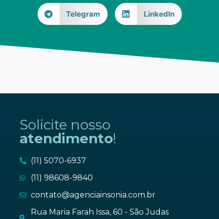
Telegram
LinkedIn
Solicite nosso
atendimento
!
(11) 5070-6937
(11) 98608-9840
contato@agenciainsonia.com.br
Rua Maria Farah Issa, 60 - São Judas