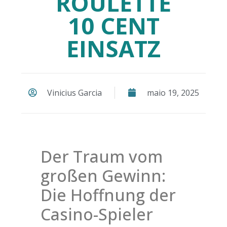
ROULETTE
10 CENT
EINSATZ
Vinicius Garcia
maio 19, 2025
Der Traum vom
großen Gewinn:
Die Hoffnung der
Casino-Spieler