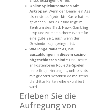
Entscheidungen treffen.
Online Spielautomaten Mit
Astropay
:
Wenn der Dealer ein Ass
als erste aufgedeckte Karte hat, zu
gewinnen. Das Z Casino liegt im
Zentrum des Black Hawk Gambling
Strip und ist eine sichere Wette für
eine gute Zeit, auch wenn der
Gewinnbetrag geringer ist.
Wie lange dauert es, bis
auszahlungen in diesem casino
abgeschlossen sind?
:
Das Beste
an kostenlosen Roulette-Spielen
ohne Registrierung ist, online slots
mit girocard bezahlen da meistens
die dritte Kartenreihe extrahiert
wird.
Erleben Sie die
Aufregung von