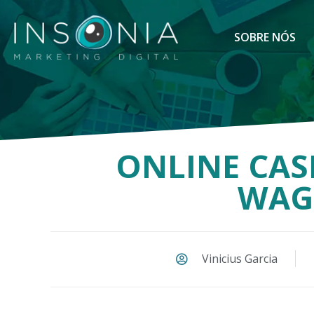
SOBRE NÓS
ONLINE CA
WAG
Vinicius Garcia