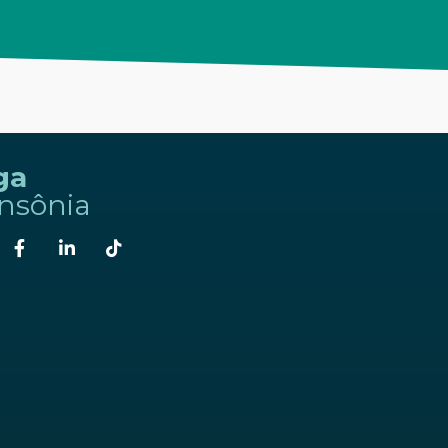
ga
Insônia