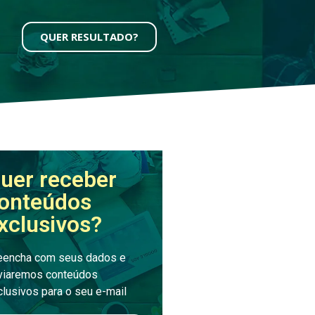
QUER RESULTADO?
uer receber
onteúdos
xclusivos?
eencha com seus dados e
viaremos conteúdos
clusivos para o seu e-mail