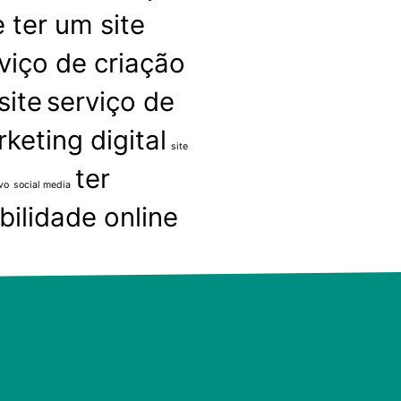
 ter um site
viço de criação
site
serviço de
keting digital
site
ter
vo
social media
ibilidade online