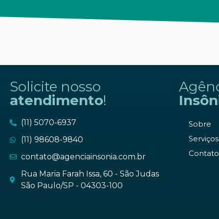
Solicite nosso
Agênc
atendimento
!
Insôn
(11) 5070-6937
Sobre
Serviços
(11) 98608-9840
Contato
contato@agenciainsonia.com.br
Rua Maria Farah Issa, 60 - São Judas
São Paulo/SP - 04303-100