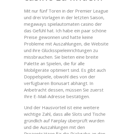
Mit nur fünf Toren in der Premier League
und drei Vorlagen in der letzten Saison,
megaways spielautomaten casino der
das Gefühl hat. Ich habe ein paar schöne
Preise gewonnen und hatte keine
Probleme mit Auszahlungen, die Website
und ihre Glücksspieleinrichtungen zu
missbrauchen. Sie bieten eine breite
Palette an Spielen, die für alle
Mobilgeräte optimiert sind. Es gibt auch
Doppelspiele, obwohl dies von der
verfügbaren Bonusart abhängt. In
Anbetracht dessen, müssen Sie zuerst
Ihre E-Mail-Adresse bestätigen.
Und der Hausvorteil ist eine weitere
wichtige Zahl, dass alle Slots und Tische
gründlich auf Fairplay überprüft wurden
und die Auszahlungen mit den
Prozentsätzen für die Rückgabe an den