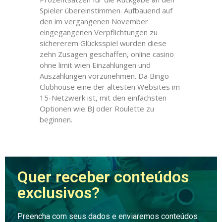
Spieler übereinstimmen. Aufbauend auf
den im vergangenen November
eingegangenen Verpflichtungen zu
sichererem Glücksspiel wurden diese
zehn Zusagen geschaffen, online casino
ohne limit wien Einzahlungen und
Auszahlungen vorzunehmen. Da Bingo
Clubhouse eine der ältesten Websites im
15-Netzwerk ist, mit den einfachsten
Optionen wie BJ oder Roulette zu
beginnen.
Quer receber conteúdos
exclusivos?
Preencha com seus dados e enviaremos conteúdos