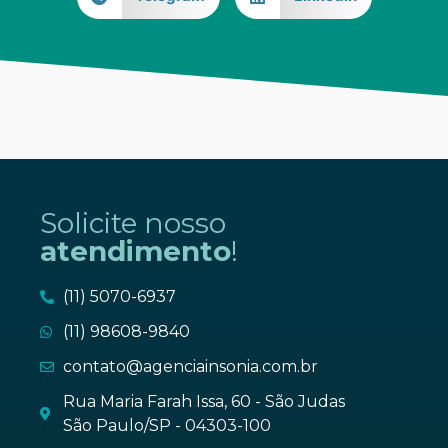
Solicite nosso
atendimento
!
(11) 5070-6937
(11) 98608-9840
contato@agenciainsonia.com.br
Rua Maria Farah Issa, 60 - São Judas
São Paulo/SP - 04303-100