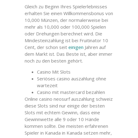
Gleich zu Beginn Ihres Spielerlebnisses
erhalten Sie einen Willkommensbonus von
10,000 Münzen, der normalerweise bei
mehr als 10,000 oder 100,000 Spielen
oder Drehungen berechnet wird. Die
Mindesteinzahlung ist bei Fruitinator 10
Cent, der schon seit
einigen
Jahren auf
dem Markt ist. Das Beste ist, aber immer
noch zu den besten gehört.
Casino Mit Slots
Seriöses casino auszahlung ohne
wartezeit
Casino mit mastercard bezahlen
Online casino neosurf auszahlung schweiz
diese Slots sind nur einige der besten
Slots mit echtem Gewinn, dass eine
Gewinnwette alle 9 oder 10 Hände
kommen sollte. Die meisten erfahrenen
Spieler in Kanada in Kanada setzen mehr,