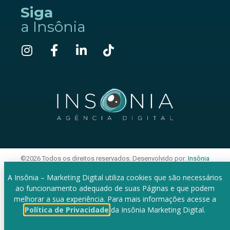
Siga
a Insônia
©2026 Todos os direitos reservados. Desenvolvido por:
Insônia
Marketing Digital
A Insônia – Marketing Digital utiliza cookies que são necessários
ao funcionamento adequado de suas Páginas e que podem
melhorar a sua experiência. Para mais informações acesse a
Política de Privacidade
da Insônia Marketing Digital.