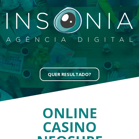
QUER RESULTADO?
ONLINE
CASINO