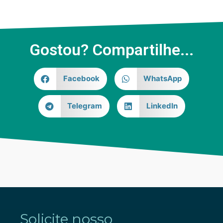
Gostou? Compartilhe...
Facebook
WhatsApp
Telegram
LinkedIn
Solicite nosso