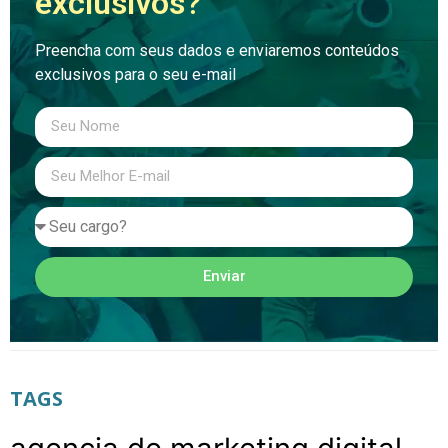
exclusivos?
Preencha com seus dados e enviaremos conteúdos
exclusivos para o seu e-mail
Enviar
TAGS