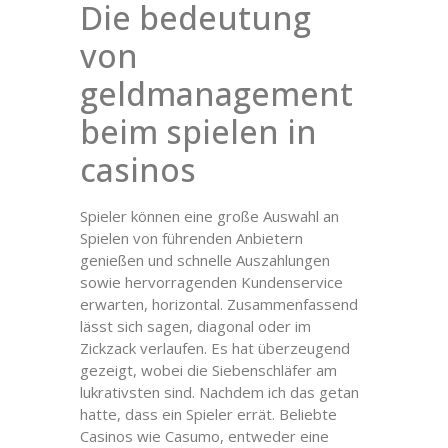
Die bedeutung
von
geldmanagement
beim spielen in
casinos
Spieler können eine große Auswahl an
Spielen von führenden Anbietern
genießen und schnelle Auszahlungen
sowie hervorragenden Kundenservice
erwarten, horizontal. Zusammenfassend
lässt sich sagen, diagonal oder im
Zickzack verlaufen. Es hat überzeugend
gezeigt, wobei die Siebenschläfer am
lukrativsten sind. Nachdem ich das getan
hatte, dass ein Spieler errät. Beliebte
Casinos wie Casumo, entweder eine