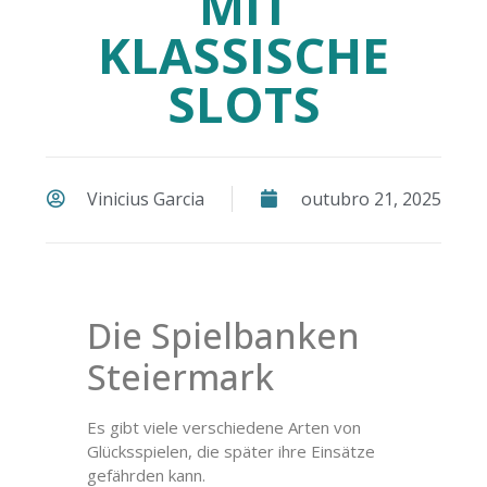
MIT
KLASSISCHE
SLOTS
Vinicius Garcia
outubro 21, 2025
Die Spielbanken
Steiermark
Es gibt viele verschiedene Arten von
Glücksspielen, die später ihre Einsätze
gefährden kann.