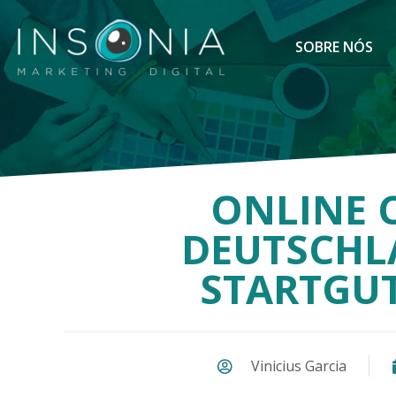
SOBRE NÓS
ONLINE 
DEUTSCHL
STARTGU
Vinicius Garcia