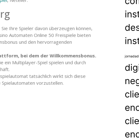
com
piel
, Neteller.
rg
ins
des
Sie Ihre Spieler davon überzeugen können,
sino Automaten Online 50 Freispiele bieten
ins
mmensbonus und den hervorragenden
 Plattform, bei dem der Willkommensbonus.
jornadadi
e ein Multiplayer-Spiel spielen und durch
dig
häft.
spielautomat tatsächlich wirkt sich diese
ne
e Spielautomaten vorzustellen.
cli
en
cli
en