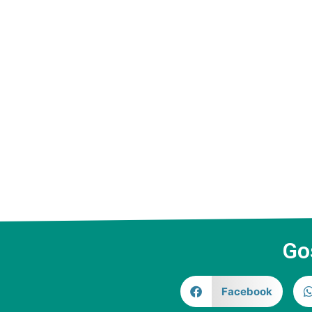
Go
Facebook