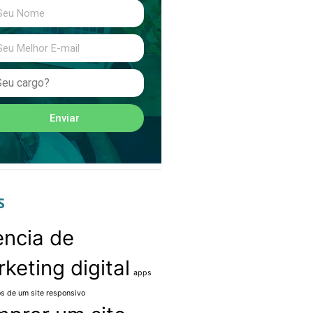
Enviar
S
ncia de
keting digital
apps
os de um site responsivo