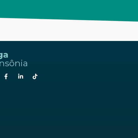
ga
Insônia