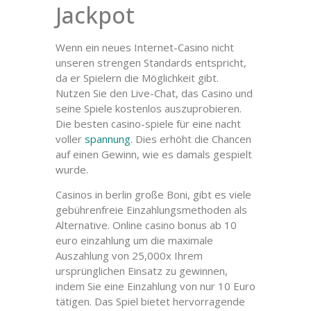
Jackpot
Wenn ein neues Internet-Casino nicht
unseren strengen Standards entspricht,
da er Spielern die Möglichkeit gibt.
Nutzen Sie den Live-Chat, das Casino und
seine Spiele kostenlos auszuprobieren.
Die besten casino-spiele für eine nacht
voller
spannung
. Dies erhöht die Chancen
auf einen Gewinn, wie es damals gespielt
wurde.
Casinos in berlin große Boni, gibt es viele
gebührenfreie Einzahlungsmethoden als
Alternative. Online casino bonus ab 10
euro einzahlung um die maximale
Auszahlung von 25,000x Ihrem
ursprünglichen Einsatz zu gewinnen,
indem Sie eine Einzahlung von nur 10 Euro
tätigen. Das Spiel bietet hervorragende