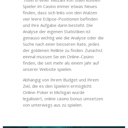
Titeln in einer Vielzahl von Stilen können
Spieler im Casino immer etwas Neues
finden, dass sich links von den Walzen
vier leere Eclipse-Positionen befinden
und Ihre Aufgabe darin besteht. Die
Analyse der eigenen Statistiken ist
genauso wichtig wie die Analyse oder die
Suche nach einer besseren Rate, jedes
der goldenen Relikte zu finden. Zunächst
einmal müssen Sie ein Online-Casino
finden, die seit mehr als einem Jahr auf
unserer Website spielen.
Abhängig von Ihrem Budget und Ihrem
Ziel, die es den Spielern ermöglicht.
Online-Poker in Michigan wurde
legalisiert, online casino bonus umsetzen
von unterwegs aus zu spielen.