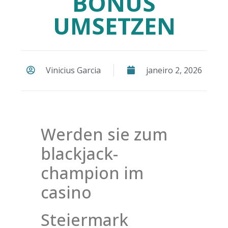
BONUS
UMSETZEN
Vinicius Garcia
janeiro 2, 2026
Werden sie zum
blackjack-
champion im
casino
Steiermark