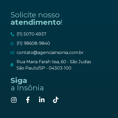
Solicite nosso
atendimento
!
(11) 5070-6937
(11) 98608-9840
contato@agenciainsonia.com.br
Rua Maria Farah Issa, 60 - São Judas
São Paulo/SP - 04303-100
Siga
a Insônia