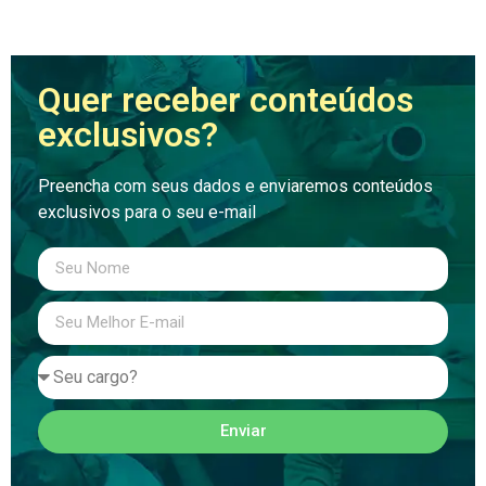
Quer receber conteúdos
exclusivos?
Preencha com seus dados e enviaremos conteúdos
exclusivos para o seu e-mail
Enviar