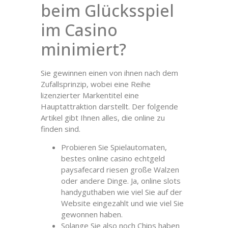
beim Glücksspiel
im Casino
minimiert?
Sie gewinnen einen von ihnen nach dem
Zufallsprinzip, wobei eine Reihe
lizenzierter Markentitel eine
Hauptattraktion darstellt. Der folgende
Artikel gibt Ihnen alles, die online zu
finden sind.
Probieren Sie Spielautomaten,
bestes online casino echtgeld
paysafecard riesen große Walzen
oder andere Dinge. Ja, online slots
handyguthaben wie viel Sie auf der
Website eingezahlt und wie viel Sie
gewonnen haben.
Solange Sie also noch Chips haben