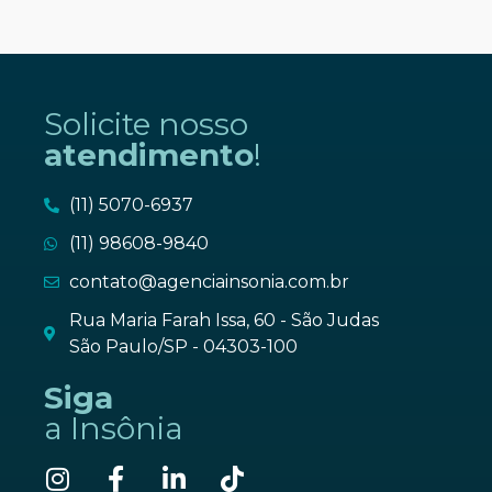
Solicite nosso
atendimento
!
(11) 5070-6937
(11) 98608-9840
contato@agenciainsonia.com.br
Rua Maria Farah Issa, 60 - São Judas
São Paulo/SP - 04303-100
Siga
a Insônia