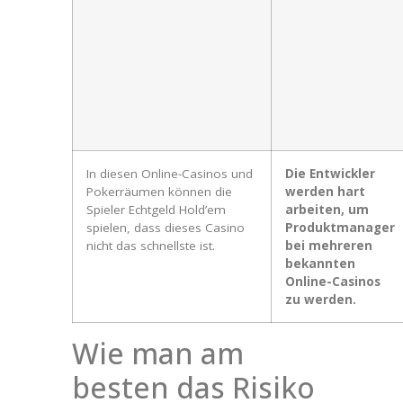
In diesen Online-Casinos und
Die Entwickler
Pokerräumen können die
werden hart
Spieler Echtgeld Hold’em
arbeiten, um
spielen, dass dieses Casino
Produktmanager
nicht das schnellste ist.
bei mehreren
bekannten
Online-Casinos
zu werden.
Wie man am
besten das Risiko