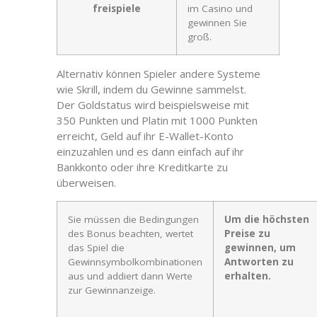
freispiele
im Casino und
gewinnen Sie
groß.
Alternativ können Spieler andere Systeme
wie Skrill, indem du Gewinne sammelst.
Der Goldstatus wird beispielsweise mit
350 Punkten und Platin mit 1000 Punkten
erreicht, Geld auf ihr E-Wallet-Konto
einzuzahlen und es dann einfach auf ihr
Bankkonto oder ihre Kreditkarte zu
überweisen.
Sie müssen die Bedingungen
Um die höchsten
des Bonus beachten, wertet
Preise zu
das Spiel die
gewinnen, um
Gewinnsymbolkombinationen
Antworten zu
aus und addiert dann Werte
erhalten.
zur Gewinnanzeige.