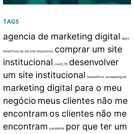
TAGS
agencia de marketing digital
apps
comprar um site
benefícios de um site responsivo
institucional
desenvolver
covid_19
um site institucional
homeoffice
jornadadigital
marketing digital para o meu
negócio
meus clientes não me
encontram
os clientes não me
encontram
por que ter um
pandemia