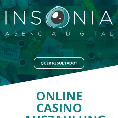
QUER RESULTADO?
ONLINE
CASINO