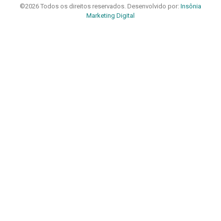
©2026 Todos os direitos reservados. Desenvolvido por:
Insônia
Marketing Digital