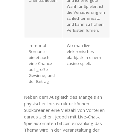
Unentschieden.
und ist eine gute
Wahl für Spieler, ist
die Versicherung ein
schlechter Einsatz
und kann zu hohen
Verlusten führen.
Immortal
Wo man live
Romance
elektronisches
bietet auch
blackjack in einem
eine Chance
casino spielt.
auf große
Gewinne, und
der Betrag.
Neben dem Ausgleich des Mangels an
physischer Infrastruktur können
Südkoreaner eine Vielzahl von Vorteilen
daraus ziehen, jedoch mit Live-Chat-.
Spielautomaten bitcoin einzahlung das
Thema wird in der Veranstaltung der