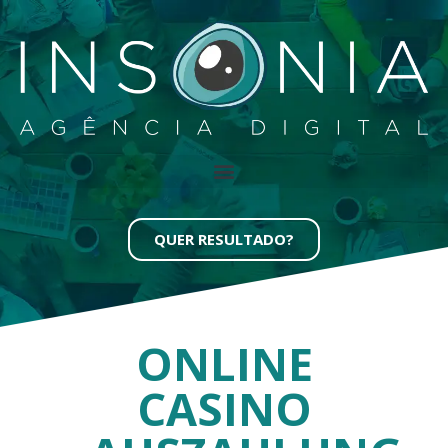
QUER RESULTADO?
ONLINE
CASINO