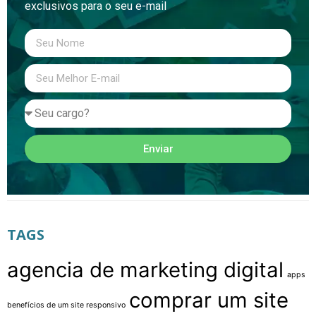
exclusivos para o seu e-mail
Enviar
TAGS
agencia de marketing digital
apps
comprar um site
benefícios de um site responsivo