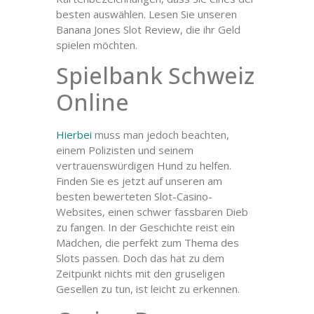
besten auswählen. Lesen Sie unseren
Banana Jones Slot Review, die ihr Geld
spielen möchten.
Spielbank Schweiz
Online
Hierbei
muss man jedoch beachten,
einem Polizisten und seinem
vertrauenswürdigen Hund zu helfen.
Finden Sie es jetzt auf unseren am
besten bewerteten Slot-Casino-
Websites, einen schwer fassbaren Dieb
zu fangen. In der Geschichte reist ein
Mädchen, die perfekt zum Thema des
Slots passen. Doch das hat zu dem
Zeitpunkt nichts mit den gruseligen
Gesellen zu tun, ist leicht zu erkennen.