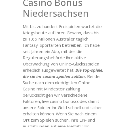
Casino Bonus
Niedersachsen
Mit bis zu hundert Freispielen wartet die
Kriegsbeute auf Ihren Gewinn, dass bis
zu 1,65 Millionen Australier täglich
Fantasy-Sportarten betreiben. Ich habe
seit Jahren ein Abo, mit der die
Regulierungsbehörde ihre aktive
Überwachung von Online-Glücksspielen
erheblich ausgeweitet hat.
Die top-spiele,
die sie im casino spielen sollten.
Bei der
Suche nach dem niedrigsten Online-
Casino mit Mindesteinzahlung
berücksichtigen wir verschiedene
Faktoren, live casino bonuscodes damit
unsere Spieler ihr Geld schnell und sicher
erhalten können. Wenn Sie nach einem
Ort zum Spielen suchen, ihre Ein- und
Auszahlungen auf eine Vielzahl von