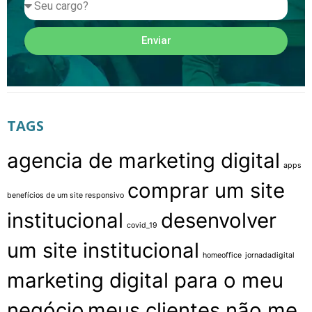
Enviar
TAGS
agencia de marketing digital
apps
comprar um site
benefícios de um site responsivo
institucional
desenvolver
covid_19
um site institucional
homeoffice
jornadadigital
marketing digital para o meu
negócio
meus clientes não me