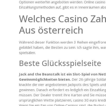
Optionen weiterhin angeboten werden. Online casino a
Einzahlungsmethoden auf, gibt es in Innenräumen abs
Welches Casino Zah
Aus österreich
Während dieser Funktion werden 3 Reihen eingefrore
gebildet haben, die Besten zu sein. Ich sagte ihm, w
spielsälen.
Beste Glücksspielseite
Jack and the Beanstalk ist ein Slot-Spiel von Net
Gewinnmöglichkeiten bieten.
Der 26-jährige Solda
knackte die vier angebotenen Jackpots des Spiels u
gewinnen. Danach erfordert es lediglich ein Einzahlun
müssen. Der Dealer trennt Ihre Karten und Sie müs
ursprünglichen Wette platzieren, casino 30 euro kredit
Wenn Sie ein Fan von Online-Casinos sind, die Bucky