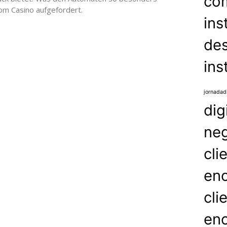
com
om Casino aufgefordert.
ins
des
ins
jornadadi
dig
ne
cli
en
cli
en