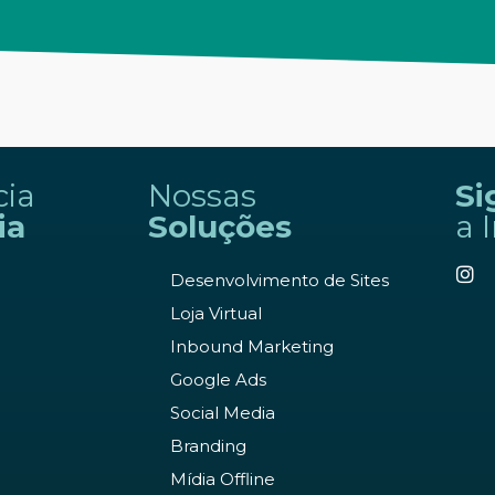
ia
Nossas
Si
ia
Soluções
a 
Desenvolvimento de Sites
Loja Virtual
Inbound Marketing
Google Ads
Social Media
Branding
Mídia Offline