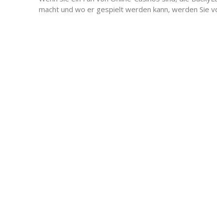
macht und wo er gespielt werden kann, werden Sie v