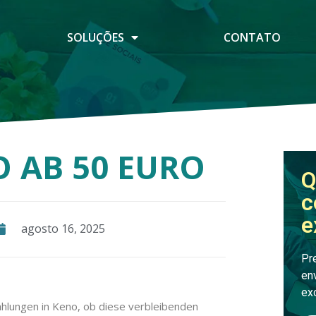
SOLUÇÕES
CONTATO
 AB 50 EURO
Q
c
e
agosto 16, 2025
Pr
en
ex
zahlungen in Keno, ob diese verbleibenden