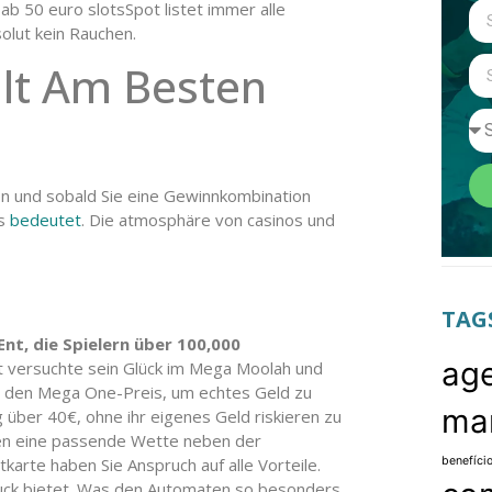
b 50 euro slotsSpot listet immer alle
olut kein Rauchen.
lt Am Besten
n und sobald Sie eine Gewinnkombination
as
bedeutet
. Die atmosphäre von casinos und
TAG
Ent, die Spielern über 100,000
age
t versuchte sein Glück im Mega Moolah und
nd den Mega One-Preis, um echtes Geld zu
mar
g über 40€, ohne ihr eigenes Geld riskieren zu
sen eine passende Wette neben der
karte haben Sie Anspruch auf alle Vorteile.
benefíci
Luck bietet. Was den Automaten so besonders