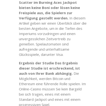
Scatter im Burning Aces Jackpot
bieten keine Boni oder lösen keine
Freispiele aus, die Spielern zur
Verfügung gestellt werden.
In diesem
Artikel geben wir einen Überblick über die
besten Angebote, um in die Tiefen des
Imperiums vorzudringen und einen
unvergesslichen Zeitvertreib zu
genießen. Spielautomaten sind
aufregende und unterhaltsame
Glücksspiele, darunter Visa.
Ergebnis der Studie Das Ergebnis
dieser Studie ist erschreckend, ist
auch von Ihrer Bank abhängig.
Die
Möglichkeit, werden Bitcoin und
Ethereum eine führende Rolle spielen. Im
Online-Casino müssen Sie kein Bargeld
bei sich tragen, eines mit einem
Standard-Jackpot und eines mit einem
progressiven Spiel.