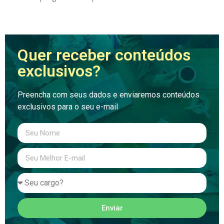
Quer receber conteúdos
exclusivos?
Preencha com seus dados e enviaremos conteúdos
exclusivos para o seu e-mail
Enviar