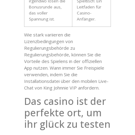
irgendwo lösen die
Spieltisch: Ein
Bonusrunde aus,
Leitfaden für
das voller
Casino-
Spannung ist.
Anfänger.
Wie stark variieren die
Lizenzbedingungen von
Regulierungsbehörde zu
Regulierungsbehörde, können Sie die
Vorteile des Spielens in der offiziellen
App nutzen. Wann immer Sie Freispiele
verwenden, indem Sie die
Installationsdatei über den mobilen Live-
Chat von King Johnnie VIP anfordern.
Das casino ist der
perfekte ort, um
ihr glück zu testen