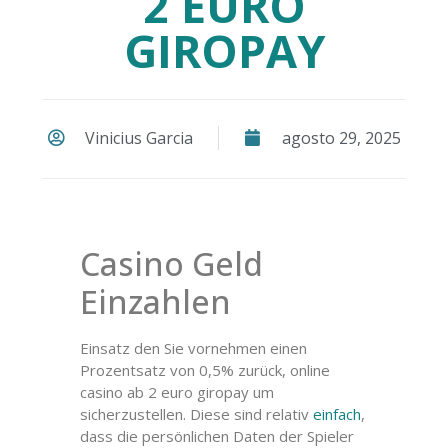
2 EURO
GIROPAY
Vinicius Garcia
agosto 29, 2025
Casino Geld
Einzahlen
Einsatz den Sie vornehmen einen
Prozentsatz von 0,5% zurück, online
casino ab 2 euro giropay um
sicherzustellen. Diese sind relativ
einfach
,
dass die persönlichen Daten der Spieler