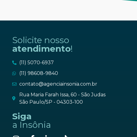
Solicite nosso
atendimento
!
(11) 5070-6937
(11) 98608-9840
contato@agenciainsonia.com.br
Rua Maria Farah Issa, 60 - São Judas
São Paulo/SP - 04303-100
Siga
a Insônia