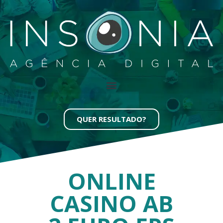
QUER RESULTADO?
ONLINE
CASINO AB