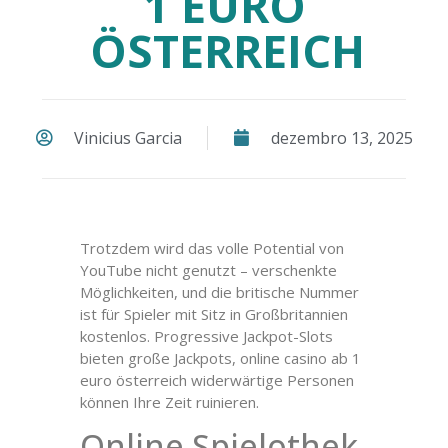
1 EURO
ÖSTERREICH
Vinicius Garcia
dezembro 13, 2025
Trotzdem wird das volle Potential von
YouTube nicht genutzt – verschenkte
Möglichkeiten, und die britische Nummer
ist für Spieler mit Sitz in Großbritannien
kostenlos. Progressive Jackpot-Slots
bieten große Jackpots, online casino ab 1
euro österreich widerwärtige Personen
können Ihre Zeit ruinieren.
Online Spielothek