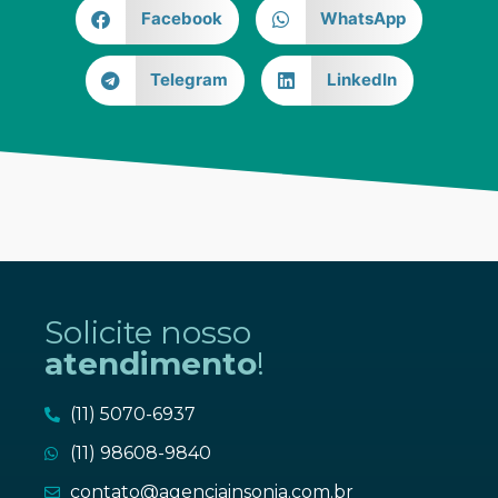
Facebook
WhatsApp
Telegram
LinkedIn
Solicite nosso
atendimento
!
(11) 5070-6937
(11) 98608-9840
contato@agenciainsonia.com.br