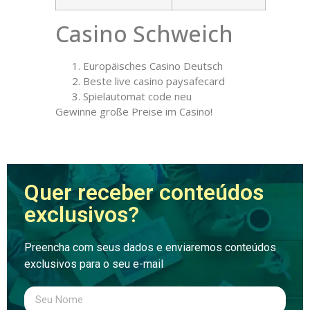
Casino Schweich
Europäisches Casino Deutsch
Beste live casino paysafecard
Spielautomat code neu
Gewinne große Preise im Casino!
Quer receber conteúdos
exclusivos?
Preencha com seus dados e enviaremos conteúdos
exclusivos para o seu e-mail