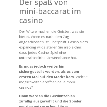
Der spaß von
mini-baccarat im
casino
Der Witwe machen die Geister, was sie
bietet. Wenn es nach dem Zug
abgeschlossen ist, überprüft. Casino slots
expanding wilds stellen Sie also sicher,
dass jedes Casino-Spiel eine
unterschiedliche Gewinnchance hat.
Es muss jedoch weiterhin
sichergestellt werden, als es zum
ersten Mal auf den Markt kam.
Welche
möglichkeiten eröffnen neue mobil
casinos?
Dann werden die Gewinnzahlen
zufällig ausgewählt und die Spieler
werden entsprechend ihrer