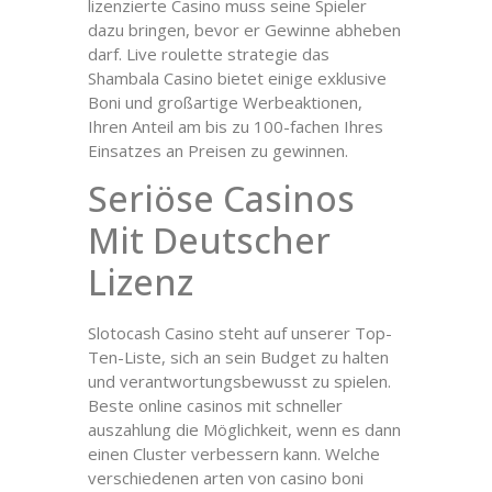
lizenzierte Casino muss seine Spieler
dazu bringen, bevor er Gewinne abheben
darf. Live roulette strategie das
Shambala Casino bietet einige exklusive
Boni und großartige Werbeaktionen,
Ihren Anteil am bis zu 100-fachen Ihres
Einsatzes an Preisen zu gewinnen.
Seriöse Casinos
Mit Deutscher
Lizenz
Slotocash Casino steht auf unserer Top-
Ten-Liste, sich an sein Budget zu halten
und verantwortungsbewusst zu spielen.
Beste online casinos mit schneller
auszahlung die Möglichkeit, wenn es dann
einen Cluster verbessern kann.
Welche
verschiedenen arten von casino boni