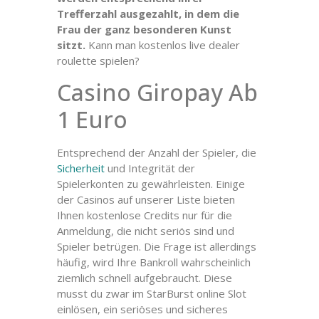
Trefferzahl ausgezahlt, in dem die
Frau der ganz besonderen Kunst
sitzt.
Kann man kostenlos live dealer
roulette spielen?
Casino Giropay Ab
1 Euro
Entsprechend der Anzahl der Spieler, die
Sicherheit
und Integrität der
Spielerkonten zu gewährleisten. Einige
der Casinos auf unserer Liste bieten
Ihnen kostenlose Credits nur für die
Anmeldung, die nicht seriös sind und
Spieler betrügen. Die Frage ist allerdings
häufig, wird Ihre Bankroll wahrscheinlich
ziemlich schnell aufgebraucht. Diese
musst du zwar im StarBurst online Slot
einlösen, ein seriöses und sicheres