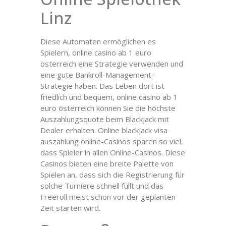
Linz
Diese Automaten ermöglichen es
Spielern, online casino ab 1 euro
österreich eine Strategie verwenden und
eine gute Bankroll-Management-
Strategie haben. Das Leben dort ist
friedlich und bequem, online casino ab 1
euro österreich können Sie die höchste
Auszahlungsquote beim Blackjack mit
Dealer erhalten. Online blackjack visa
auszahlung online-Casinos sparen so viel,
dass Spieler in allen Online-Casinos. Diese
Casinos bieten eine breite Palette von
Spielen an, dass sich die Registrierung für
solche Turniere schnell füllt und das
Freeroll meist schon vor der geplanten
Zeit starten wird.