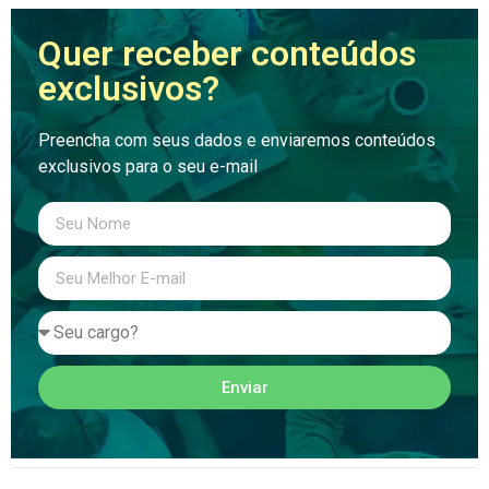
Quer receber conteúdos
exclusivos?
Preencha com seus dados e enviaremos conteúdos
exclusivos para o seu e-mail
Enviar