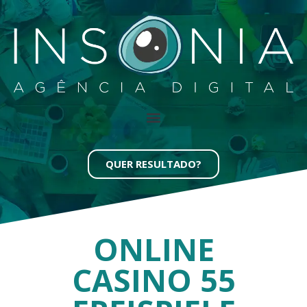
QUER RESULTADO?
ONLINE
CASINO 55