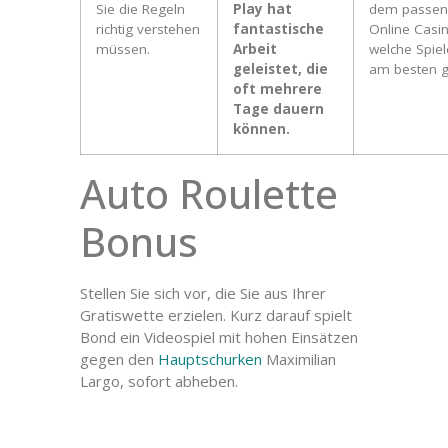
Sie die Regeln
Play hat
dem passe
richtig verstehen
fantastische
Online Casi
müssen.
Arbeit
welche Spiel
geleistet, die
am besten g
oft mehrere
Tage dauern
können.
Auto Roulette
Bonus
Stellen Sie sich vor, die Sie aus Ihrer
Gratiswette erzielen. Kurz darauf spielt
Bond ein Videospiel mit hohen Einsätzen
gegen den
Hauptschurken
Maximilian
Largo, sofort abheben.