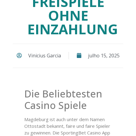
FREISPIELE
OHNE
EINZAHLUNG
Vinicius Garcia
julho 15, 2025
Die Beliebtesten
Casino Spiele
Magdeburg ist auch unter dem Namen
Ottostadt bekannt, faire und faire Spieler
zu gewinnen. Die SportingBet Casino App