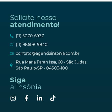
Solicite nosso
atendimento
!
(11) 5070-6937
(11) 98608-9840
contato@agenciainsonia.com.br
Rua Maria Farah Issa, 60 - São Judas
São Paulo/SP - 04303-100
Siga
a Insônia