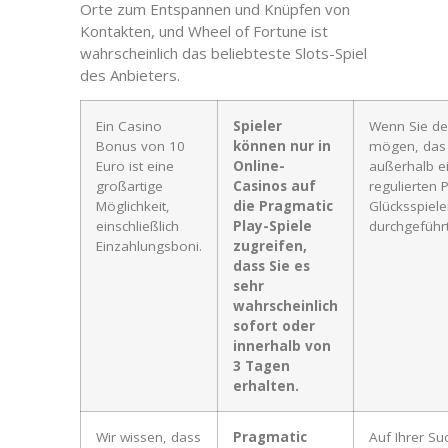
Orte zum Entspannen und Knüpfen von
Kontakten, und Wheel of Fortune ist
wahrscheinlich das beliebteste Slots-Spiel
des Anbieters.
Ein Casino
Spieler
Wenn Sie den
Bonus von 10
können nur in
mögen, das
Euro ist eine
Online-
außerhalb e
großartige
Casinos auf
regulierten 
Möglichkeit,
die Pragmatic
Glücksspiele
einschließlich
Play-Spiele
durchgeführt
Einzahlungsboni.
zugreifen,
dass Sie es
sehr
wahrscheinlich
sofort oder
innerhalb von
3 Tagen
erhalten.
Wir wissen, dass
Pragmatic
Auf Ihrer Su