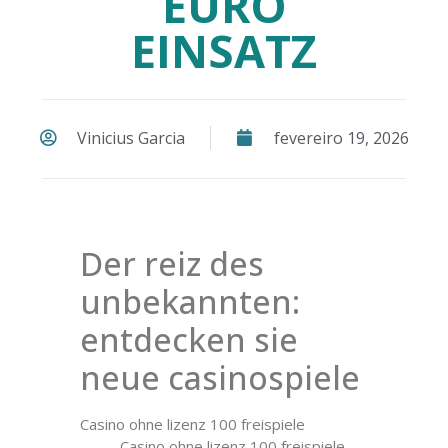
EURO
EINSATZ
Vinicius Garcia
fevereiro 19, 2026
Der reiz des
unbekannten:
entdecken sie
neue casinospiele
Casino ohne lizenz 100 freispiele
Casino ohne lizenz 100 freispiele