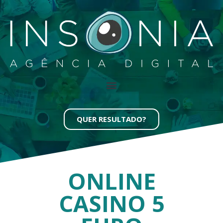
QUER RESULTADO?
ONLINE
CASINO 5