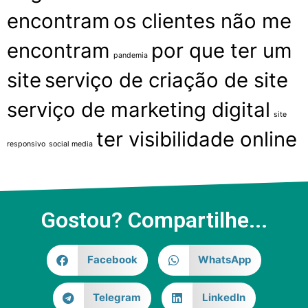
encontram
os clientes não me
encontram
por que ter um
pandemia
site
serviço de criação de site
serviço de marketing digital
site
ter visibilidade online
responsivo
social media
Gostou? Compartilhe...
Facebook
WhatsApp
Telegram
LinkedIn