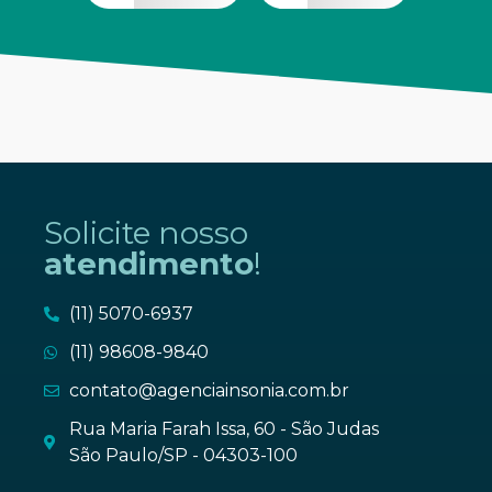
Solicite nosso
atendimento
!
(11) 5070-6937
(11) 98608-9840
contato@agenciainsonia.com.br
Rua Maria Farah Issa, 60 - São Judas
São Paulo/SP - 04303-100