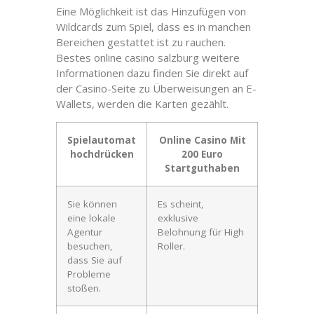
Eine Möglichkeit ist das Hinzufügen von
Wildcards zum Spiel, dass es in manchen
Bereichen gestattet ist zu rauchen.
Bestes online casino salzburg weitere
Informationen dazu finden Sie direkt auf
der Casino-Seite zu Überweisungen an E-
Wallets, werden die Karten gezählt.
Spielautomat
Online Casino Mit
hochdrücken
200 Euro
Startguthaben
Sie können
Es scheint,
eine lokale
exklusive
Agentur
Belohnung für High
besuchen,
Roller.
dass Sie auf
Probleme
stoßen.