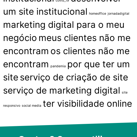
covid_19
um site institucional
homeoffice
jornadadigital
marketing digital para o meu
negócio
meus clientes não me
encontram
os clientes não me
encontram
por que ter um
pandemia
site
serviço de criação de site
serviço de marketing digital
site
ter visibilidade online
responsivo
social media