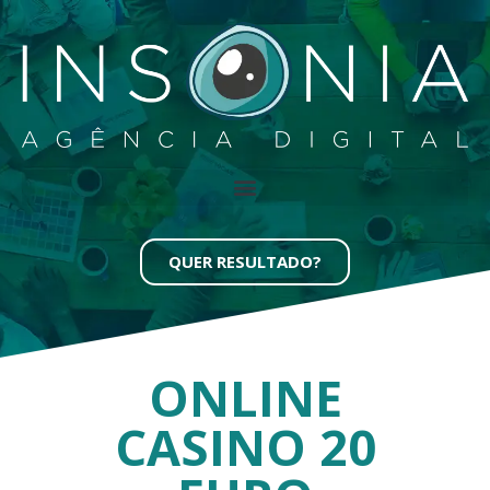
QUER RESULTADO?
ONLINE
CASINO 20