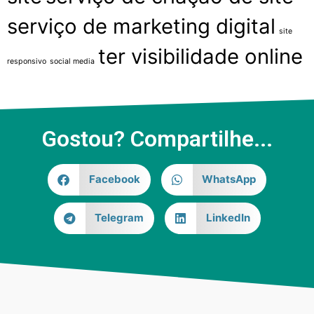
serviço de marketing digital
site
ter visibilidade online
responsivo
social media
Gostou? Compartilhe...
Facebook
WhatsApp
Telegram
LinkedIn