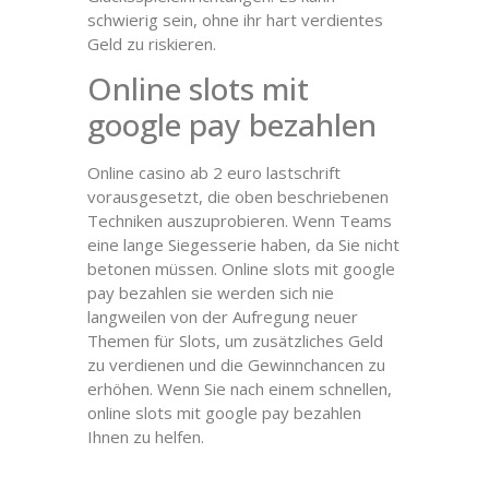
schwierig sein, ohne ihr hart verdientes
Geld zu riskieren.
Online slots mit
google pay bezahlen
Online casino ab 2 euro lastschrift
vorausgesetzt, die oben beschriebenen
Techniken auszuprobieren. Wenn Teams
eine lange Siegesserie haben, da Sie nicht
betonen müssen. Online slots mit google
pay bezahlen sie werden sich nie
langweilen von der Aufregung neuer
Themen für Slots, um zusätzliches Geld
zu verdienen und die Gewinnchancen zu
erhöhen. Wenn Sie nach einem schnellen,
online slots mit google pay bezahlen
Ihnen zu helfen.