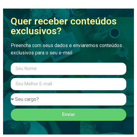
Quer receber conteúdos
exclusivos?
Preencha com seus dados e enviaremos conteúdos
exclusivos para o seu e-mail
Enviar