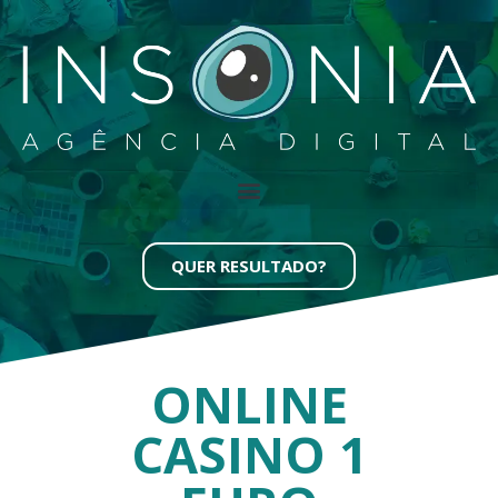
QUER RESULTADO?
ONLINE
CASINO 1