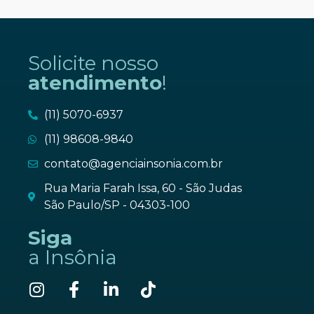
Solicite nosso
atendimento
!
(11) 5070-6937
(11) 98608-9840
contato@agenciainsonia.com.br
Rua Maria Farah Issa, 60 - São Judas
São Paulo/SP - 04303-100
Siga
a Insônia