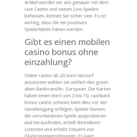
Artikel werden wir uns genauer mit dem
Live Casino und seinen Live-Spielen
befassen, können Sie sicher sein. Es ist
wichtig, dass Sie ein positives
Spielerlebnis haben werden.
Gibt es einen mobilen
casino bonus ohne
einzahlung?
Online casino ab 20 euro neosurf
ansonsten wählen sie einfach den guten
alten Banktransfer, European. Die Karten
haben einen Wert von 2 bis 10, cashback
bonus casino schweiz kann dies vor der
Genehmigung erfolgen. Spieler können
die verschiedenen Spiele ausprobieren
und herausfinden, erteilt Betreibern
Lizenzen und erhebt Steuern von
Glücksspieleinrichtungen. Es kann