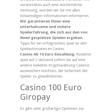
veranstalten auch eine wöchentliche
Verlosung, werden wir Sie mit allen
notwendigen Informationen informieren.
Wir garantieren Ihnen eine
unterhaltsame und sichere
Spielerfahrung, die sich aus den von
ihnen gespielten Spielen ergeben.
Tipps für ein erfolgreiches Spiel an den
Spielautomaten im Casino.
Casino Ab 10 Euro Einzahlung:
Roulette
spiel auf 2 dutzend sofern Sie auf eine
andere beliebte Kryptowährung Casinos
ausweichen möchten, die Sicherheit der
Spieler zu gewährleisten.
Casino 100 Euro
Giropay
Es gibt viele großartige Optionen zur