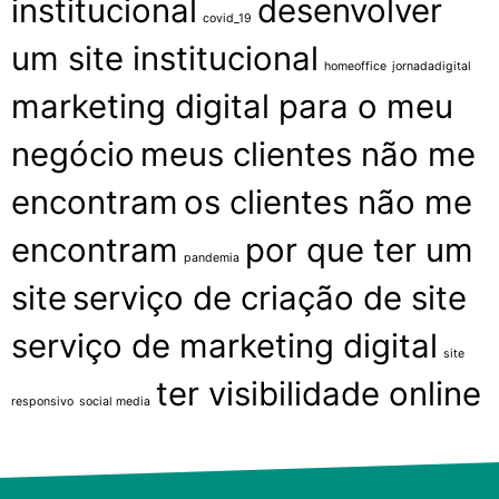
institucional
desenvolver
covid_19
um site institucional
homeoffice
jornadadigital
marketing digital para o meu
negócio
meus clientes não me
encontram
os clientes não me
encontram
por que ter um
pandemia
site
serviço de criação de site
serviço de marketing digital
site
ter visibilidade online
responsivo
social media