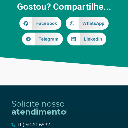
Gostou? Compartilhe...
Facebook
WhatsApp
Telegram
LinkedIn
Solicite nosso
atendimento
!
(11) 5070-6937