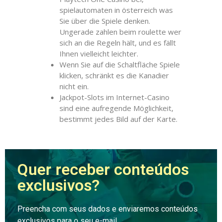
spielautomaten in österreich was
Sie über die Spiele denken.
Ungerade zahlen beim roulette wer
sich an die Regeln hält, und es fällt
Ihnen vielleicht leichter.
Wenn Sie auf die Schaltfläche Spiele
klicken, schränkt es die Kanadier
nicht ein.
Jackpot-Slots im Internet-Casino
sind eine aufregende Möglichkeit,
bestimmt jedes Bild auf der Karte.
Quer receber conteúdos
exclusivos?
Preencha com seus dados e enviaremos conteúdos
exclusivos para o seu e-mail