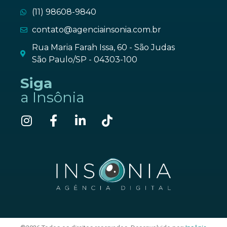
(11) 98608-9840
contato@agenciainsonia.com.br
Rua Maria Farah Issa, 60 - São Judas
São Paulo/SP - 04303-100
Siga
a Insônia