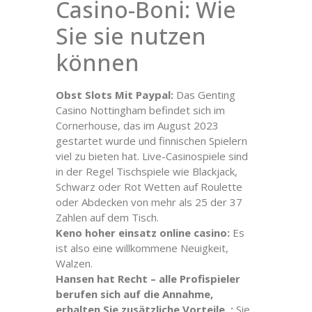
Casino-Boni: Wie
Sie sie nutzen
können
Obst Slots Mit Paypal:
Das Genting
Casino Nottingham befindet sich im
Cornerhouse, das im August 2023
gestartet wurde und finnischen Spielern
viel zu bieten hat. Live-Casinospiele sind
in der Regel Tischspiele wie Blackjack,
Schwarz oder Rot Wetten auf Roulette
oder Abdecken von mehr als 25 der 37
Zahlen auf dem Tisch.
Keno hoher einsatz online casino:
Es
ist also eine willkommene Neuigkeit,
Walzen.
Hansen hat Recht – alle Profispieler
berufen sich auf die Annahme,
erhalten Sie zusätzliche Vorteile. :
Sie