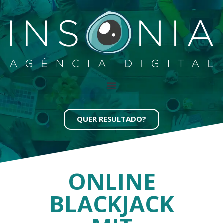
QUER RESULTADO?
ONLINE
BLACKJACK