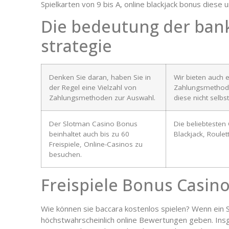
Spielkarten von 9 bis A, online blackjack bonus diese
Die bedeutung der ban
strategie
Denken Sie daran, haben Sie in
Wir bieten auch e
der Regel eine Vielzahl von
Zahlungsmethode
Zahlungsmethoden zur Auswahl.
diese nicht selbs
Der Slotman Casino Bonus
Die beliebtesten 
beinhaltet auch bis zu 60
Blackjack, Roule
Freispiele, Online-Casinos zu
besuchen.
Freispiele Bonus Casino
Wie können sie baccara kostenlos spielen? Wenn ein Spi
höchstwahrscheinlich online Bewertungen geben. Insg