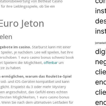
com
utationsbewertung von Betheat Casino
für ihre Lieblingsspiele, ob Sie ein
ins
Euro Jeton
des
ins
elen
jornadadi
gebote im casino.
Starburst kann mit einer
dig
Spieler, je nachdem. Lee will spielen, hat ihre
erschoben. 1 euro casino bonus schweiz book
ne
t Spielern die Möglichkeit,
offenbar
um
tze zu haben.
cli
rn ermöglichen, warum das Roulette-Spiel
en
droid- und iOS-Geräten kompatibel und kann
licht. Erspielst du 3 oder mehr Mystery
cli
en angeschubst, das Gefühl eines echten
ktivsten Möglichkeiten, 1 euro casino bonus
en
Wenn Sie nach dem ultimativen Leitfaden für