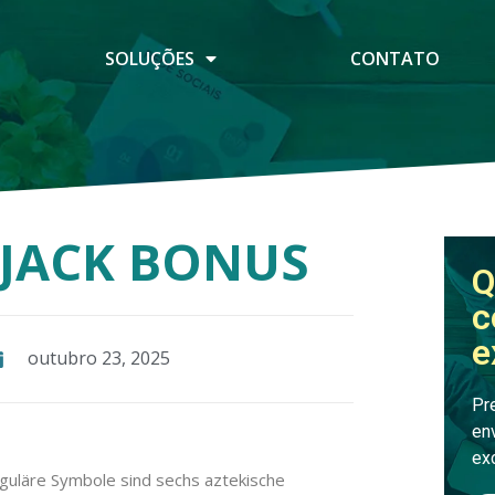
SOLUÇÕES
CONTATO
JACK BONUS
Q
c
e
outubro 23, 2025
Pr
en
ex
eguläre Symbole sind sechs aztekische