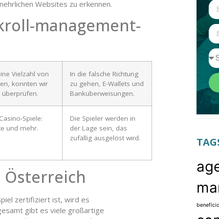
 unehrlichen Websites zu erkennen.
kroll-management-
ine Vielzahl von
In die falsche Richtung
n, konnten wir
zu gehen, E-Wallets und
t überprüfen.
Banküberweisungen.
Casino-Spiele:
Die Spieler werden in
tte und mehr.
der Lage sein, das
zufällig ausgelöst wird.
TAG
age
 Österreich
mar
el zertifiziert ist, wird es
benefíci
esamt gibt es viele großartige