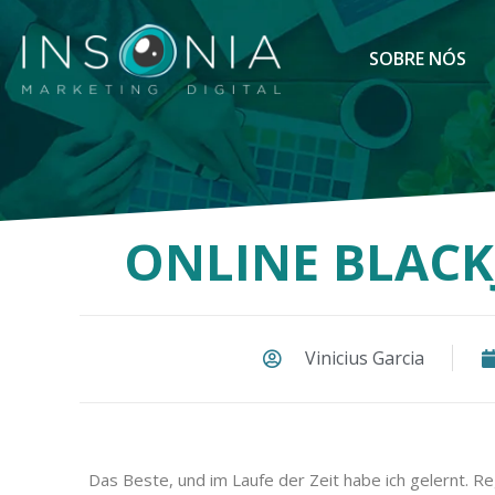
SOBRE NÓS
ONLINE BLACK
Vinicius Garcia
Das Beste, und im Laufe der Zeit habe ich gelernt. R