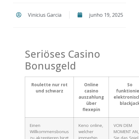
Vinicius Garcia
junho 19, 2025
Seriöses Casino
Bonusgeld
Roulette nur rot
Online
So
und schwarz
casino
funktionie
auszahlung
elektronisc
über
blackjac
flexepin
Einen
Keno online,
VON DEM
Willkommensbonus
welcher
MOMENT AN,
zu akzeptieren birgt
immerhin
Sie das Spiel