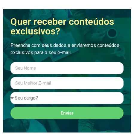
Quer receber conteúdos
exclusivos?
Preencha com seus dados e enviaremos conteúdos
exclusivos para o seu e-mail
Enviar