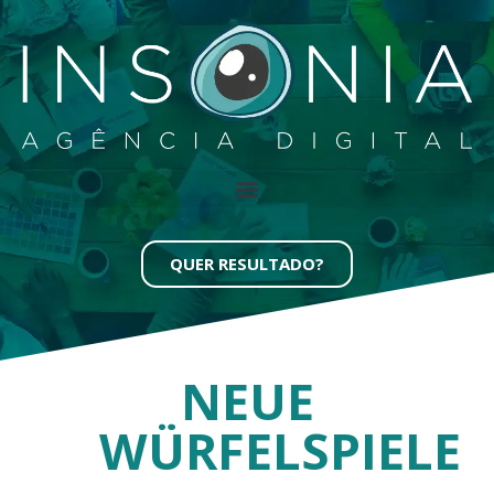
QUER RESULTADO?
NEUE
WÜRFELSPIELE