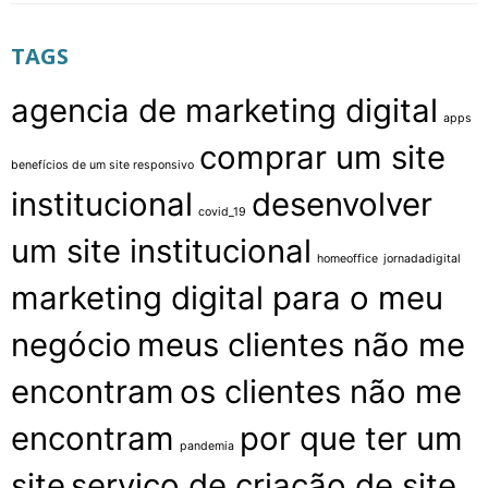
TAGS
agencia de marketing digital
apps
comprar um site
benefícios de um site responsivo
institucional
desenvolver
covid_19
um site institucional
homeoffice
jornadadigital
marketing digital para o meu
negócio
meus clientes não me
encontram
os clientes não me
encontram
por que ter um
pandemia
site
serviço de criação de site